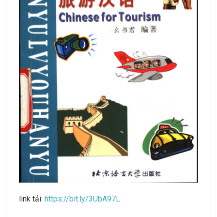
link tải:
https://bit.ly/3UbA97L