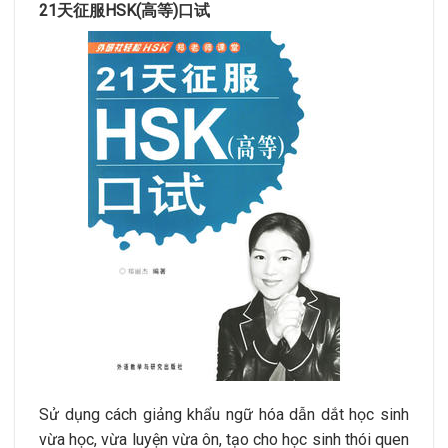
21天征服HSK(高等)口试
Sử dụng cách giảng khẩu ngữ hóa dẫn dắt học sinh
vừa học, vừa luyện vừa ôn, tạo cho học sinh thói quen