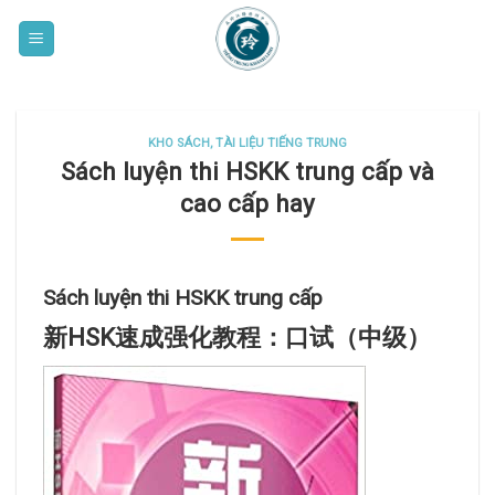
Skip
to
content
KHO SÁCH, TÀI LIỆU TIẾNG TRUNG
Sách luyện thi HSKK trung cấp và
cao cấp hay
Sách luyện thi HSKK trung cấp
新HSK速成强化教程：口试（中级）