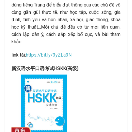
dùng tiếng Trung để biểu đạt thông qua các chủ đề vô
cùng gần gũi thực tế, như học tập, cuộc sống, gia
đình, tình yêu và hôn nhân, xã hội, giao thông, khoa
học kỹ thuật…Mỗi chủ đề đều có từ mới liên quan,
cách lập dàn ý, cách sắp xếp bố cục, và bài tham
khảo.
link tải:
https://bit.ly/3yZLa3N
新汉语水平口语考试HSKK(高级)