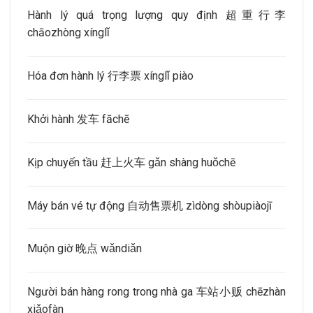
Hành lý quá trọng lượng quy định 超重行李
chāozhòng xínglǐ
Hóa đơn hành lý 行李票 xínglǐ piào
Khởi hành 发车 fāchē
Kịp chuyến tầu 赶上火车 gǎn shàng huǒchē
Máy bán vé tự động 自动售票机 zìdòng shòupiàojī
Muộn giờ 晚点 wǎndiǎn
Người bán hàng rong trong nhà ga 车站小贩 chēzhàn
xiǎofàn