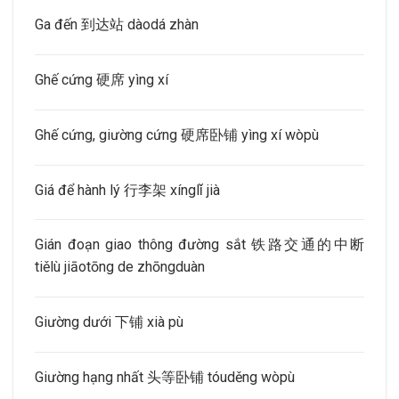
Ga đến 到达站 dàodá zhàn
Ghế cứng 硬席 yìng xí
Ghế cứng, giường cứng 硬席卧铺 yìng xí wòpù
Giá để hành lý 行李架 xínglǐ jià
Gián đoạn giao thông đường sắt 铁路交通的中断
tiělù jiāotōng de zhōngduàn
Giường dưới 下铺 xià pù
Giường hạng nhất 头等卧铺 tóuděng wòpù