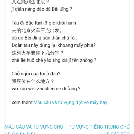
几点能到达北京？
jǐ diǎn néng dào dá Běi Jīng ?
Tàu đi Bắc Kinh 3 giờ khởi hành
去的北京火车三点出发。
qù de Běi Jīng sān diǎn chū fā .
Đoàn tàu này dừng lại khoảng mấy phút?
这列火车要停下几分钟？
zhè liè huǒ chē yào tíng xià jǐ fēn zhōng ?
Chỗ ngồi của tôi ở đâu?
我座位在什么地方？
wǒ zuò wèi zài shénme dì fāng ?
xem thêm:
Mẫu câu và từ vựng đặt vé máy bay
MẪU CÂU VÀ TỪ VỰNG CHỦ
TỪ VỰNG TIẾNG TRUNG CHỦ