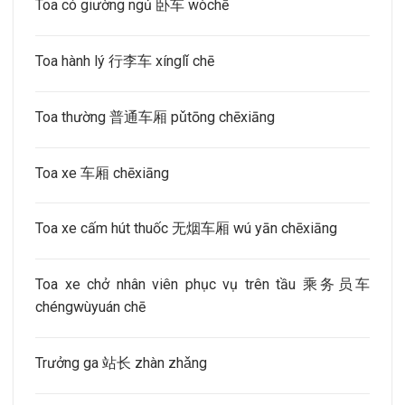
Toa có giường ngủ 卧车 wòchē
Toa hành lý 行李车 xínglǐ chē
Toa thường 普通车厢 pǔtōng chēxiāng
Toa xe 车厢 chēxiāng
Toa xe cấm hút thuốc 无烟车厢 wú yān chēxiāng
Toa xe chở nhân viên phục vụ trên tầu 乘务员车
chéngwùyuán chē
Trưởng ga 站长 zhàn zhǎng