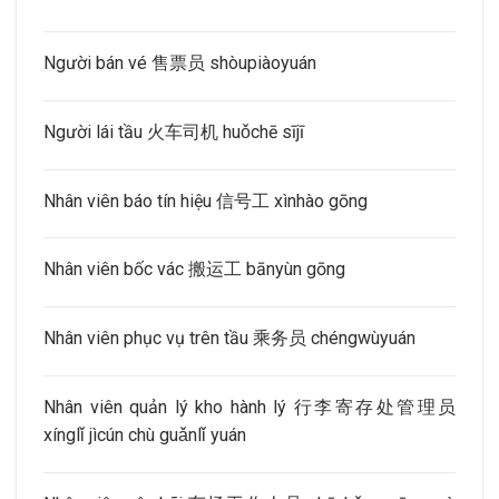
Người bán vé 售票员 shòupiàoyuán
Người lái tầu 火车司机 huǒchē sījī
Nhân viên báo tín hiệu 信号工 xìnhào gōng
Nhân viên bốc vác 搬运工 bānyùn gōng
Nhân viên phục vụ trên tầu 乘务员 chéngwùyuán
Nhân viên quản lý kho hành lý 行李寄存处管理员
xínglǐ jìcún chù guǎnlǐ yuán