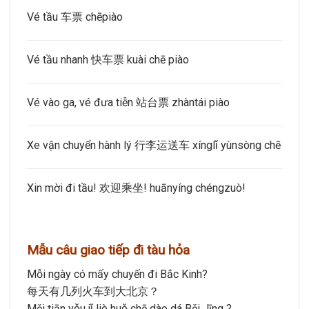
Vé tầu 车票 chēpiào
Vé tầu nhanh 快车票 kuài chē piào
Vé vào ga, vé đưa tiễn 站台票 zhàntái piào
Xe vận chuyển hành lý 行李运送车 xínglǐ yùnsòng chē
Xin mời đi tầu! 欢迎乘坐! huānyíng chéngzuò!
Mẫu câu giao tiếp đi tàu hỏa
Mỗi ngày có mấy chuyến đi Bắc Kinh?
每天有几列火车到大北京？
Měi tiān yǒu jǐ liè huǒ chē dào dá Běi Jīng ?