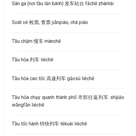
Sân ga (nơi tầu lăn bánh) 发车站台 fāchē zhàntái
Soát vé 检票, 查票 jiǎnpiào, chá piào
Tầu chậm 慢车 mànchē
Tầu hỏa 列车 lièchē
Tầu hỏa cao tốc 高速列车 gāosù lièchē
Tầu hỏa chạy quanh thành phố 市郊往返列车 shìjiāo
wǎngfǎn lièchē
Tầu tốc hành 特快列车 tèkuài lièchē