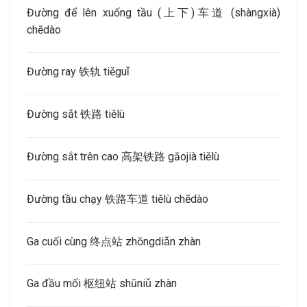
Đường để lên xuống tầu (上下)车道 (shàngxià)
chēdào
Đường ray 铁轨 tiěguǐ
Đường sắt 铁路 tiělù
Đường sắt trên cao 高架铁路 gāojià tiělù
Đường tầu chạy 铁路车道 tiělù chēdào
Ga cuối cùng 终点站 zhōngdiǎn zhàn
Ga đầu mối 枢纽站 shūniǔ zhàn