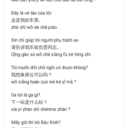
Đây là vé tàu của tôi.
这是我的车票。
zhè shì wǒ de chē piào .
Xin chỉ giúp tôi người phụ trách xe.
请告诉我车箱负责同志。
Qǐng gào sù wǒ chē xiāng fù zé tóng zhì .
Tôi muốn đổi chỗ ngồi có được không?
我想换座位可以吗？
wǒ xiǎng huàn zuò wè kě yǐ mā ?
Ga tới là ga gì?
下一站是什么站？
xià yí zhàn shì shénme zhàn ?
Mấy giờ thì tới Bắc Kinh?