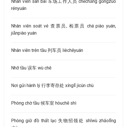
Nhân viên sân bãi 车场工作人员 chēchǎng gōngzuò
rényuán
Nhân viên soát vé 查票员, 检票员 chá piào yuán,
jiǎnpiào yuán
Nhân viên trên tầu 列车员 lièchēyuán
Nhỡ tầu 误车 wù chē
Nơi gửi hành lý 行李寄存处 xínglǐ jìcún chù
Phòng chờ tầu 候车室 hòuchē shì
Phòng giữ đồ thất lạc 失物招领处 shīwù zhāolǐng