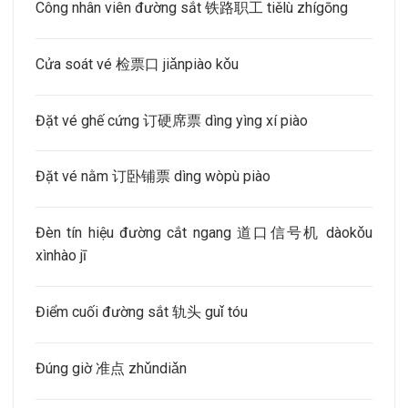
Công nhân viên đường sắt 铁路职工 tiělù zhígōng
Cửa soát vé 检票口 jiǎnpiào kǒu
Đặt vé ghế cứng 订硬席票 dìng yìng xí piào
Đặt vé nằm 订卧铺票 dìng wòpù piào
Đèn tín hiệu đường cắt ngang 道口信号机 dàokǒu
xìnhào jī
Điểm cuối đường sắt 轨头 guǐ tóu
Đúng giờ 准点 zhǔndiǎn