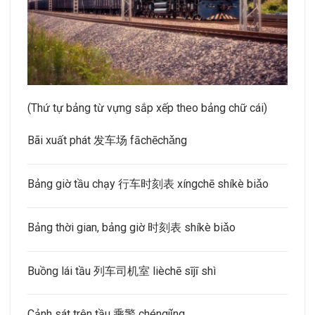
(Thứ tự bảng từ vựng sắp xếp theo bảng chữ cái)
Bãi xuất phát 发车场 fāchēchǎng
Bảng giờ tầu chạy 行车时刻表 xíngchē shíkè biǎo
Bảng thời gian, bảng giờ 时刻表 shíkè biǎo
Buồng lái tầu 列车司机室 lièchē sījī shì
Cảnh sát trên tầu 乘警 chéngjǐng