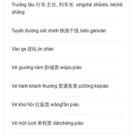
Trưởng tầu 行车主任, 列车长 xíngchē zhǔrèn, lièchē
zhǎng
Tuyến đường sắt chính 铁路干线 tiělù gànxiàn
Vào ga 进站 jìn zhàn
Vé giường nằm 卧铺票 wòpù piào
Vé hành khách thường 普通客票 pǔtōng kèpiào
Vé khứ hồi 往返票 wǎngfǎn piào
Vé một lượt 单程票 dānchéng piào