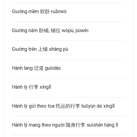
Giường mềm 软卧 ruǎnwò
Giường nằm 卧铺, 铺位 wòpù, pùwèi
Giường trên 上铺 shàng pù
Hành lang 过道 guòdào
Hành lý 行李 xínglǐ
Hành lý gửi theo toa 托运的行李 tuōyùn de xínglǐ
Hành lý mang theo người 随身行李 suíshēn háng lǐ