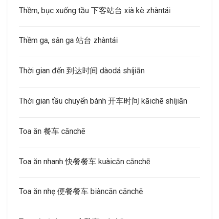
Thềm, bục xuống tầu 下客站台 xià kè zhàntái
Thềm ga, sân ga 站台 zhàntái
Thời gian đến 到达时间 dàodá shíjiān
Thời gian tầu chuyển bánh 开车时间 kāichē shíjiān
Toa ăn 餐车 cānchē
Toa ăn nhanh 快餐餐车 kuàicān cānchē
Toa ăn nhẹ 便餐餐车 biàncān cānchē