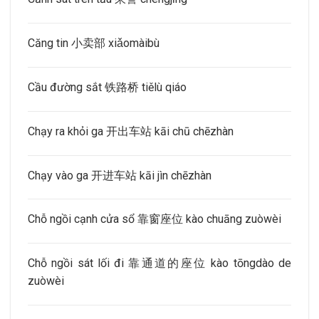
Căng tin 小卖部 xiǎomàibù
Cầu đường sắt 铁路桥 tiělù qiáo
Chạy ra khỏi ga 开出车站 kāi chū chēzhàn
Chạy vào ga 开进车站 kāi jìn chēzhàn
Chỗ ngồi cạnh cửa sổ 靠窗座位 kào chuāng zuòwèi
Chỗ ngồi sát lối đi 靠通道的座位 kào tōngdào de
zuòwèi