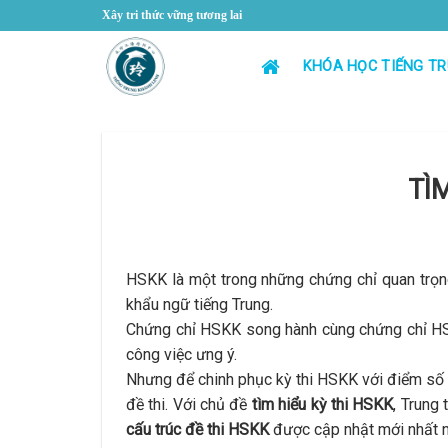
Skip
Xây tri thức vững tương lai
to
content
KHÓA HỌC TIẾNG T
TÌ
HSKK là một trong những chứng chỉ quan trọng
khẩu ngữ tiếng Trung.
Chứng chỉ HSKK song hành cùng chứng chỉ HSK
công việc ưng ý.
Nhưng để chinh phục kỳ thi HSKK với điểm số ca
đề thi. Với chủ đề
tìm hiểu kỳ thi HSKK
, Trung
cấu trúc đề thi HSKK
được cập nhật mới nhất 