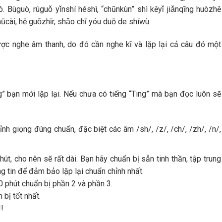
 Bùguò, rúguǒ yǐnshí héshì, “chūnkùn” shì kěyǐ jiǎnqīng huòzhě
hūcài, hē guǒzhīr, shǎo chī yóu duō de shíwù.
ược nghe âm thanh, do đó cần nghe kĩ và lặp lại cả câu đó một
g” bạn mới lặp lại. Nếu chưa có tiếng “Ting” mà bạn đọc luôn sẽ
h giọng đúng chuẩn, đặc biệt các âm /sh/, /z/, /ch/, /zh/, /n/,
t, cho nên sẽ rất dài. Bạn hãy chuẩn bị sẵn tinh thần, tập trung
ng tin để đảm bảo lặp lại chuẩn chỉnh nhất.
0 phút chuẩn bị phần 2 và phần 3.
 bị tốt nhất.
!