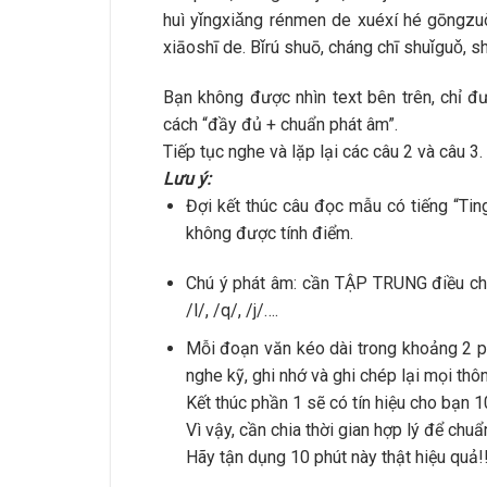
huì yǐngxiǎng rénmen de xuéxí hé gōngzuò.
xiāoshī de. Bǐrú shuō, cháng chī shuǐguǒ, s
Bạn không được nhìn text bên trên, chỉ đ
cách “đầy đủ + chuẩn phát âm”.
Tiếp tục nghe và lặp lại các câu 2 và câu 3.
Lưu ý:
Đợi kết thúc câu đọc mẫu có tiếng “Tin
không được tính điểm.
Chú ý phát âm: cần TẬP TRUNG điều chỉn
/l/, /q/, /j/….
Mỗi đoạn văn kéo dài trong khoảng 2 phú
nghe kỹ, ghi nhớ và ghi chép lại mọi thô
Kết thúc phần 1 sẽ có tín hiệu cho bạn 1
Vì vậy, cần chia thời gian hợp lý để chuẩn
Hãy tận dụng 10 phút này thật hiệu quả!!