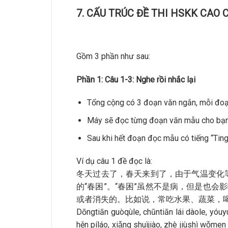
7. CẤU TRÚC ĐỀ THI HSKK CAO 
Gồm 3 phần như sau:
Phần 1: Câu 1-3: Nghe rồi nhắc lại
Tổng cộng có 3 đoạn văn ngắn, mỗi đoạ
Máy sẽ đọc từng đoạn văn mẫu cho bạn
Sau khi hết đoạn đọc mẫu có tiếng “Ting
Ví dụ câu 1 đề đọc là:
冬天过去了，春天来到了，由于气温变化
的“春困”。“春困”虽然不是病，但是也会
或者消失的。比如说，常吃水果、蔬菜，
Dōngtiān guòqùle, chūntiān lái dàole, yóuy
hěn píláo, xiǎng shuìjiào, zhè jiùshì wǒme