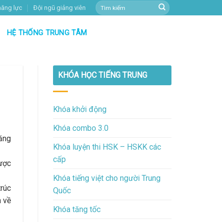
năng lực
Đội ngũ giảng viên
HỆ THỐNG TRUNG TÂM
KHÓA HỌC TIẾNG TRUNG
Khóa khởi động
Khóa combo 3.0
năng
Khóa luyện thi HSK – HSKK các
cấp
ược
Khóa tiếng việt cho người Trung
trúc
Quốc
n về
Khóa tăng tốc