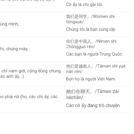
Cô ấy là chị gái tôi.
我们是同学。/Wǒmen shì
tóngxué/
húng mình,…
Chúng tôi là bạn cùng lớp.
你们是中国人。/Nǐmen shì
Zhōngguó rén/
chị, chúng mày,…
Các bạn là người Trung Quốc.
他们是越南人。/Tāmen shì yuè
g chỉ nam giới, cũng dùng chung
nán rén/
các anh ấy,…)
Bọn họ là người Việt Nam.
她们在聊天。/Tāmen zài
ho phái nữ (họ, các chị ấy, các
liáotiān/
Các cô ấy đang trò chuyện.