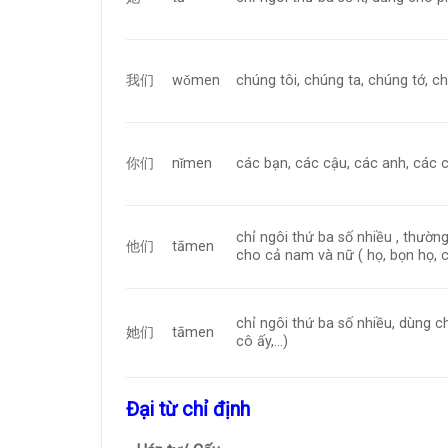
我们
wǒmen
chúng tôi, chúng ta, chúng tớ, c
你们
nǐmen
các bạn, các cậu, các anh, các 
chỉ ngôi thứ ba số nhiều , thườn
他们
tāmen
cho cả nam và nữ ( họ, bọn họ, 
chỉ ngôi thứ ba số nhiều, dùng c
她们
tāmen
cô ấy,…)
Đại từ chỉ định