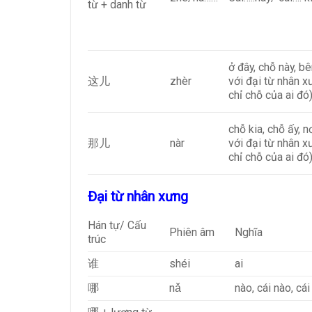
từ + danh từ
ở đây, chỗ này, b
这儿
zhèr
với đại từ nhân x
chỉ chỗ của ai đó
chỗ kia, chỗ ấy, n
那儿
nàr
với đại từ nhân x
chỉ chỗ của ai đó
Đại từ nhân xưng
Hán tự/ Cấu
Phiên âm
Nghĩa
trúc
谁
shéi
ai
哪
nǎ
nào, cái nào, cái