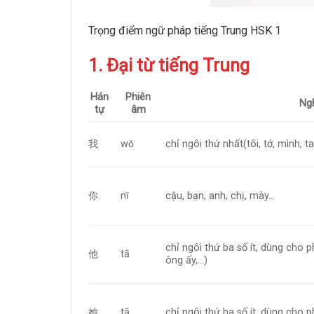
Trọng điểm ngữ pháp tiếng Trung HSK 1
1. Đại từ tiếng Trung
Hán
Phiên
Ng
tự
âm
我
wǒ
chỉ ngôi thứ nhất(tôi, tớ, mình, ta
你
nǐ
cậu, bạn, anh, chị, mày…
chỉ ngôi thứ ba số ít, dùng cho p
他
tā
ông ấy,…)
她
tā
chỉ ngôi thứ ba số ít, dùng cho ph