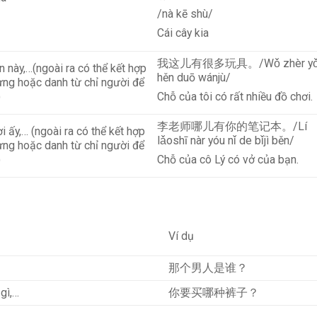
/nà kē shù/
Cái cây kia
我这儿有很多玩具。/Wǒ zhèr yǒ
ên này,…(ngoài ra có thể kết hợp
hěn duō wánjù/
ưng hoặc danh từ chỉ người để
)
Chỗ của tôi có rất nhiều đồ chơi.
李老师哪儿有你的笔记本。/Lí
ơi ấy,… (ngoài ra có thể kết hợp
lǎoshī nàr yóu nǐ de bǐjì běn/
ưng hoặc danh từ chỉ người để
)
Chỗ của cô Lý có vở của bạn.
Ví dụ
那个男人是谁？
 gì,…
你要买哪种裤子？