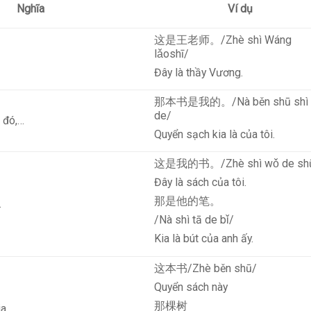
Nghĩa
Ví dụ
这是王老师。/Zhè shì Wáng
lǎoshī/
Đây là thầy Vương.
那本书是我的。/Nà běn shū shì
de/
, đó,…
Quyển sạch kia là của tôi.
这是我的书。/Zhè shì wǒ de sh
Đây là sách của tôi.
那是他的笔。
.
/Nà shì tā de bǐ/
Kia là bút của anh ấy.
这本书/Zhè běn shū/
Quyển sách này
那棵树
ia