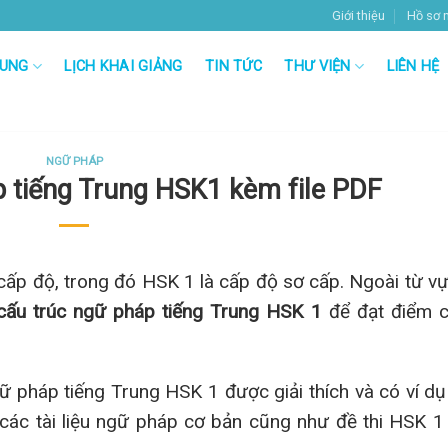
Giới thiệu
Hồ sơ 
RUNG
LỊCH KHAI GIẢNG
TIN TỨC
THƯ VIỆN
LIÊN HỆ
NGỮ PHÁP
 tiếng Trung HSK1 kèm file PDF
cấp độ, trong đó HSK 1 là cấp độ sơ cấp. Ngoài từ v
cấu trúc ngữ pháp tiếng Trung HSK 1
để đạt điểm 
ữ pháp tiếng Trung HSK 1 được giải thích và có ví dụ
 các tài liệu ngữ pháp cơ bản cũng như đề thi HSK 1 