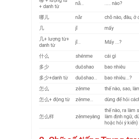
哪 + lượng từ
nǎ…
…… nào?
+ danh từ
哪儿
nǎr
chỗ nào, đâu, ở 
几
jǐ
mấy
几+ lượng từ+
jǐ…
Mấy ….?
danh từ
什么
shénme
cái gì
多少
duōshao
bao nhiêu
多少+danh từ
duōshao…
bao nhiêu….?
怎么
zěnme
thế nào, sao, là
怎么+ động từ
zěnme…
dùng để hỏi các
thế nào, ra làm
怎么样
zěnmeyàng
làm định ngữ, dù
hoặc hỏi ý kiến)