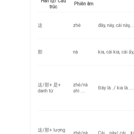
Hán tự/ Cấu
Phiên âm
trúc
这
zhè
đây, này, cái này,…
那
nà
kia, cái kia, cái ấy
这/那+ 是+
zhè/nà
Đây là…/ kia là……
danh từ
shì …..
这/那+ lượng
zhè/nà……
Cái…..này/ cái…. k