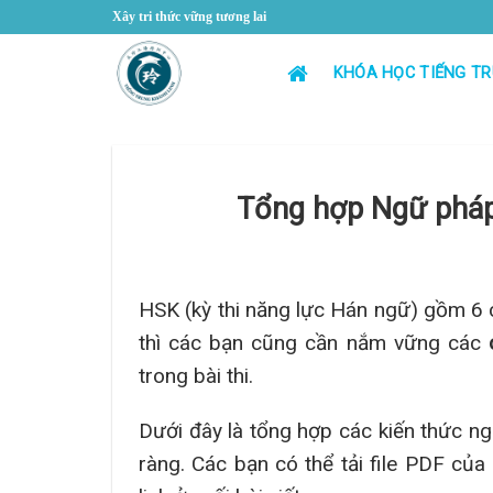
Skip
Xây tri thức vững tương lai
to
content
KHÓA HỌC TIẾNG T
Tổng hợp Ngữ pháp
HSK (kỳ thi năng lực Hán ngữ) gồm 6 
thì các bạn cũng cần nắm vững các
trong bài thi.
Dưới đây là tổng hợp các kiến thức ng
ràng. Các bạn có thể tải file PDF của