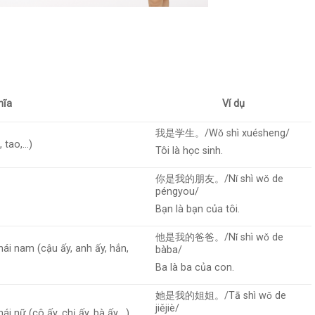
hĩa
Ví dụ
我是学生。/Wǒ shì xuésheng/
, tao,…)
Tôi là học sinh.
你是我的朋友。/Nǐ shì wǒ de
péngyou/
Bạn là bạn của tôi.
他是我的爸爸。/Nǐ shì wǒ de
hái nam (cậu ấy, anh ấy, hắn,
bàba/
Ba là ba của con.
她是我的姐姐。/Tā shì wǒ de
jiějiè/
ái nữ (cô ấy, chị ấy, bà ấy,…)