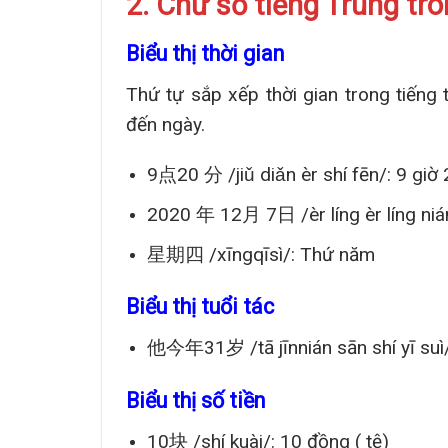
2. Chữ số tiếng Trung tr
Biểu thị thời gian
Thứ tự sắp xếp thời gian trong tiếng t
đến ngày.
9点20 分 /jiǔ diǎn èr shí fēn/: 9 giờ
2020 年 12月 7日 /èr líng èr líng nián
星期四 /xīngqīsì/: Thứ năm
Biểu thị tuổi tác
他今年31岁 /tā jīnnián sān shí yī suì/
Biểu thị số tiền
10块 /shí kuài/: 10 đồng ( tệ)