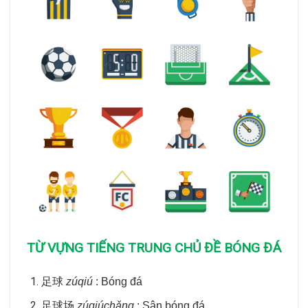
TỪ VỰNG TIẾNG TRUNG CHỦ ĐỀ BÓNG ĐÁ
足球
zúqiú
: Bóng đá
足球场
zúqiúchǎng
: Sân bóng đá