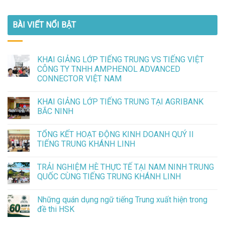
BÀI VIẾT NỔI BẬT
KHAI GIẢNG LỚP TIẾNG TRUNG VS TIẾNG VIỆT
CÔNG TY TNHH AMPHENOL ADVANCED
CONNECTOR VIỆT NAM
KHAI GIẢNG LỚP TIẾNG TRUNG TẠI AGRIBANK
BẮC NINH
TỔNG KẾT HOẠT ĐỘNG KINH DOANH QUÝ II
TIẾNG TRUNG KHÁNH LINH
TRẢI NGHIỆM HÈ THỰC TẾ TẠI NAM NINH TRUNG
QUỐC CÙNG TIẾNG TRUNG KHÁNH LINH
Những quán dụng ngữ tiếng Trung xuất hiện trong
đề thi HSK