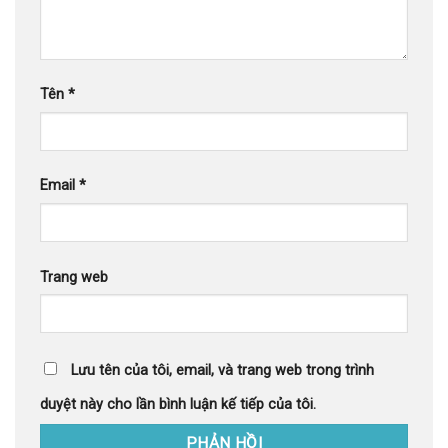
Tên
*
Email
*
Trang web
Lưu tên của tôi, email, và trang web trong trình
duyệt này cho lần bình luận kế tiếp của tôi.