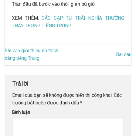
Trận đấu đã bước vào thời gian bù giờ.
XEM THÊM:
CÁC CẶP TỪ TRÁI NGHĨA THƯỜNG
THẤY TRONG TIẾNG TRUNG
Bài văn giới thiệu sở thích
Bài sau
bằng tiếng Trung
Trả lời
Email của bạn sẽ không được hiển thị công khai.
Các
trường bắt buộc được đánh dấu
*
Bình luận