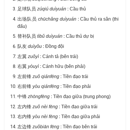
足球队员
zúqiú duìyuán
: Cầu thủ
出场队员
chūchǎng duìyuán
: Cầu thủ ra sân (thi
đấu)
替补队员
tìbǔ duìyuán
: Cầu thủ dự bị
队友
duìyǒu
: Đồng đội
左翼
zuǒyì
: Cánh tả (bên trái)
右翼
yòuyì
: Cánh hữu (bên phải)
左前锋
zuǒ qiánfēng
: Tiền đạo trái
右前锋
yòu qiánfēng
: Tiền đạo phải
中锋
zhōngfēng
: Tiền đạo giữa (trung phong)
左内锋
zuǒ nèi fēng
: Tiền đạo giữa trái
右内锋
yòu nèi fēng
: Tiền đạo giữa phải
左边锋
zuǒbiān fēng
: Tiền đạo bên trái