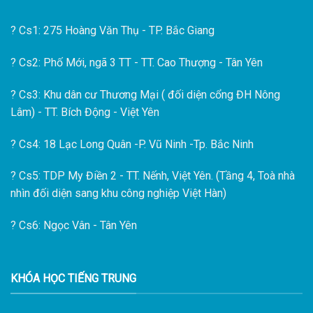
?
Cs1: 275 Hoàng Văn Thụ - TP. Bắc Giang
?
Cs2: Phố Mới, ngã 3 TT - TT. Cao Thượng - Tân Yên
?
Cs3: Khu dân cư Thương Mại ( đối diện cổng ĐH Nông
Lâm) - TT. Bích Động - Việt Yên
?
Cs4: 18 Lạc Long Quân -P. Vũ Ninh -Tp. Bắc Ninh
?
Cs5: TDP My Điền 2 - TT. Nếnh, Việt Yên. (Tầng 4, Toà nhà
nhìn đối diện sang khu công nghiệp Việt Hàn)
?
Cs6: Ngọc Vân - Tân Yên
KHÓA HỌC TIẾNG TRUNG