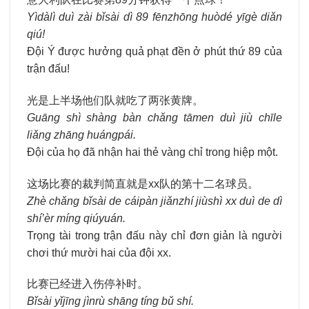
Yìdàlì duì zài bǐsài dì 89 fēnzhōng huòdé yīgè diǎn
qiú!
Đội Ý được hưởng quả phạt đền ở phút thứ 89 của
trận đấu!
光是上半场他们队就吃了两张黄牌。
Guāng shì shàng bàn chǎng tāmen duì jiù chīle
liǎng zhāng huángpái.
Đội của họ đã nhận hai thẻ vàng chỉ trong hiệp một.
这场比赛的裁判简直就是xx队的第十二名球员。
Zhè chǎng bǐsài de cáipàn jiǎnzhí jiùshì xx duì de dì
shí’èr míng qiúyuán.
Trọng tài trong trận đấu này chỉ đơn giản là người
chơi thứ mười hai của đội xx.
比赛已经进入伤停补时。
Bǐsài yǐjīng jìnrù shāng tíng bǔ shí.