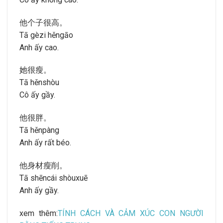
他个子很高。
Tā gèzi hěngāo
Anh ấy cao.
她很瘦。
Tā hěnshòu
Cô ấy gầy.
他很胖。
Tā hěnpàng
Anh ấy rất béo.
他身材瘦削。
Tā shēncái shòuxuē
Anh ấy gầy.
xem thêm:
TÍNH CÁCH VÀ CẢM XÚC CON NGƯỜI