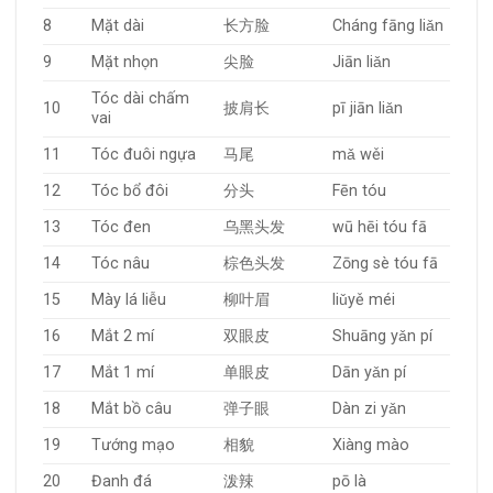
8
Mặt dài
长方脸
Cháng fāng liǎn
9
Mặt nhọn
尖脸
Jiān liǎn
Tóc dài chấm
10
披肩长
pī jiān liǎn
vai
11
Tóc đuôi ngựa
马尾
mǎ wěi
12
Tóc bổ đôi
分头
Fēn tóu
13
Tóc đen
乌黑头发
wū hēi tóu fā
14
Tóc nâu
棕色头发
Zōng sè tóu fā
15
Mày lá liễu
柳叶眉
liǔyě méi
16
Mắt 2 mí
双眼皮
Shuāng yǎn pí
17
Mắt 1 mí
单眼皮
Dān yǎn pí
18
Mắt bồ câu
弹子眼
Dàn zi yǎn
19
Tướng mạo
相貌
Xiàng mào
20
Đanh đá
泼辣
pō là