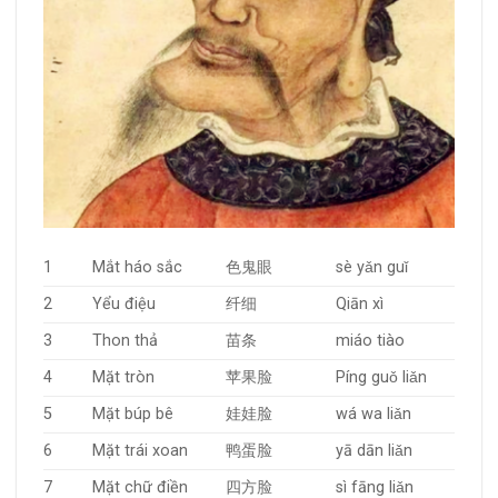
1
Mắt háo sắc
色鬼眼
sè yǎn guǐ
2
Yểu điệu
纤细
Qiān xì
3
Thon thả
苗条
miáo tiào
4
Mặt tròn
苹果脸
Píng guǒ liǎn
5
Mặt búp bê
娃娃脸
wá wa liǎn
6
Mặt trái xoan
鸭蛋脸
yā dān liǎn
7
Mặt chữ điền
四方脸
sì fāng liǎn