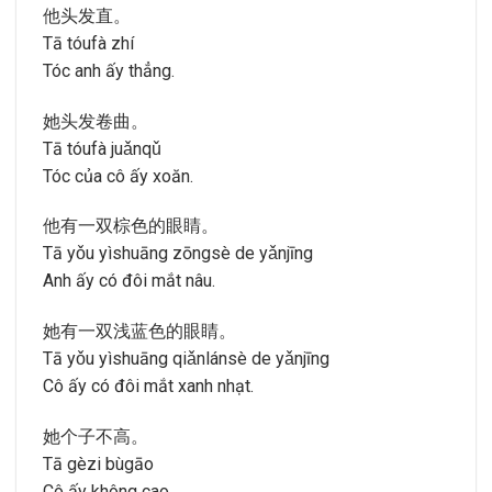
他头发直。
Tā tóufà zhí
Tóc anh ấy thẳng.
她头发卷曲。
Tā tóufà juǎnqǔ
Tóc của cô ấy xoăn.
他有一双棕色的眼睛。
Tā yǒu yìshuāng zōngsè de yǎnjīng
Anh ấy có đôi mắt nâu.
她有一双浅蓝色的眼睛。
Tā yǒu yìshuāng qiǎnlánsè de yǎnjīng
Cô ấy có đôi mắt xanh nhạt.
她个子不高。
Tā gèzi bùgāo
Cô ấy không cao.