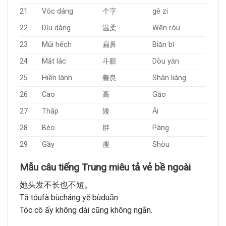
21
Vóc dáng
个字
gē zi
22
Dịu dàng
温柔
Wēn róu
23
Mũi hếch
扁鼻
Biǎn bǐ
24
Mắt lác
斗眼
Dòu yǎn
25
Hiền lành
善良
Shàn liáng
26
Cao
高
Gāo
27
Thấp
矮
Ǎi
28
Béo
胖
Pàng
29
Gầy
瘦
Shòu
Mẫu câu tiếng Trung miêu tả vẻ bề ngoài
她头发不长也不短。
Tā tóufà bùcháng yě bùduǎn
Tóc cô ấy không dài cũng không ngắn.