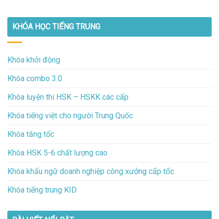
KHÓA HỌC TIẾNG TRUNG
Khóa khởi động
Khóa combo 3.0
Khóa luyện thi HSK – HSKK các cấp
Khóa tiếng việt cho người Trung Quốc
Khóa tăng tốc
Khóa HSK 5-6 chất lượng cao
Khóa khẩu ngữ doanh nghiệp công xưởng cấp tốc
Khóa tiếng trung KID