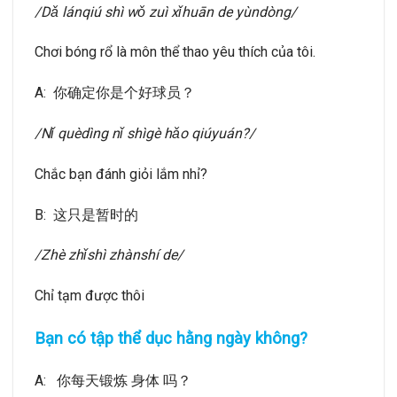
/Dǎ lánqiú shì wǒ zuì xǐhuān de yùndòng/
Chơi bóng rổ là môn thể thao yêu thích của tôi.
A: 你确定你是个好球员？
/Nǐ quèdìng nǐ shìgè hǎo qiúyuán?/
Chắc bạn đánh giỏi lắm nhỉ?
B: 这只是暂时的
/Zhè zhǐshì zhànshí de/
Chỉ tạm được thôi
Bạn có tập thể dục hằng ngày không?
A: 你每天锻炼 身体 吗？