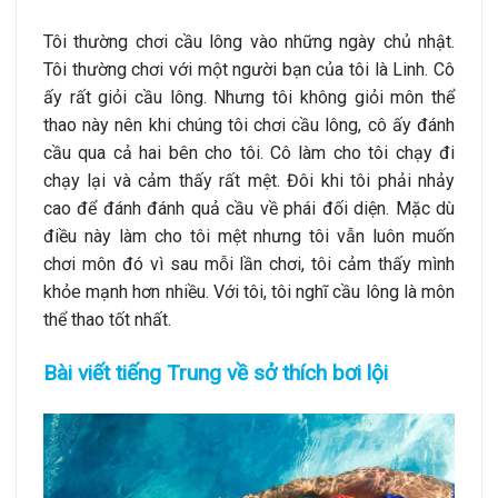
Tôi thường chơi cầu lông vào những ngày chủ nhật.
Tôi thường chơi với một người bạn của tôi là Linh. Cô
ấy rất giỏi cầu lông. Nhưng tôi không giỏi môn thể
thao này nên khi chúng tôi chơi cầu lông, cô ấy đánh
cầu qua cả hai bên cho tôi. Cô làm cho tôi chạy đi
chạy lại và cảm thấy rất mệt. Đôi khi tôi phải nhảy
cao để đánh đánh quả cầu về phái đối diện. Mặc dù
điều này làm cho tôi mệt nhưng tôi vẫn luôn muốn
chơi môn đó vì sau mỗi lần chơi, tôi cảm thấy mình
khỏe mạnh hơn nhiều. Với tôi, tôi nghĩ cầu lông là môn
thể thao tốt nhất.
Bài viết tiếng Trung về sở thích bơi lội