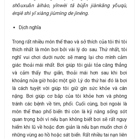
shǒuxuǎn àihào, yīnwèi tā bùjǐn jiànkāng yǒuqù,
érqiě shì yī xiàng jiùmìng de jìnéng.
Dịch nghĩa
Trong rất nhiều môn thể thao và sở thích của tôi thì tôi
thích nhất là môn bơi bởi vài lý do sau. Thứ nhất, tôi
nghĩ vui chơi dưới nước sẽ mang lại cho mình cảm
giác thoải mái nhất. Bơi giúp tôi giải tỏa căng thẳng
và cảm thấy thư giãn, thoải mái hơn sau khi bơi
khoảng nửa giờ hoặc một giờ. Lý do thứ hai đó là bơi
là cách tuyệt vời giúp tôi giữ gìn sức khỏe và cân
nặng. Bơi giúp cơ bắp của tôi khỏe hơn và phòng
tránh các bệnh về tim, phổi. Cuối cùng, bơi ngoài là
môn thể thao phổ biến thì còn là kỹ năng sống sót
quan trọng bởi vì nếu bạn không biết bơi sẽ rất nguy
hiểm khi lũ về hoặc đơn giản là nếu bạn muốn chơi ở
những vùng ao hồ hoặc sát biển. Rất nhiều tai nạn liên