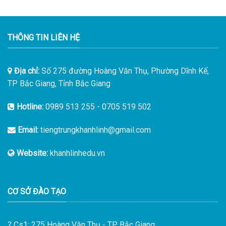
THÔNG TIN LIÊN HỆ
Địa chỉ:
Số 275 đường Hoàng Văn Thụ, Phường Dĩnh Kế,
TP Bắc Giang, Tỉnh Bắc Giang
Hotline:
0989 513 255
-
0705 519 502
Email:
tiengtrungkhanhlinh@gmail.com
Website:
khanhlinhedu.vn
CƠ SỞ ĐÀO TẠO
?
Cs1: 275 Hoàng Văn Thụ - TP. Bắc Giang