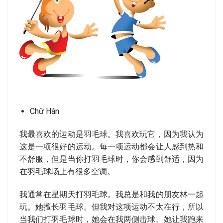
Chữ Hán
我最喜欢的运动是羽毛球。我喜欢玩它，因为我认为
这是一项很好的运动。每一项运动都会让人感到热和
不舒服，但是当你打羽毛球时，你会感到舒适，因为
在羽毛球场上有很多空调。
我通常在星期天打羽毛球。我总是和我的朋友林一起
玩。她擅长羽毛球。但我对这项运动不太在行，所以
当我们打羽毛球时，她会在我两侧击球。她让我跑来