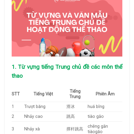
1. Từ vựng tiếng Trung chủ đề các môn thể
thao
Tiếng
STT
Tiếng Việt
Phiên Âm
Trung
1
Trượt băng
滑冰
huá bīng
2
Nhảy cao
跳高
tiào gāo
chēng gān
3
Nhảy xà
撑杆跳高
tiàogāo