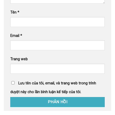
Tên
*
Email
*
Trang web
Lưu tên của tôi, email, và trang web trong trình
duyệt này cho lần bình luận kế tiếp của tôi.