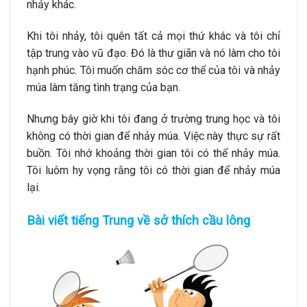
nhảy khác.
Khi tôi nhảy, tôi quên tất cả mọi thứ khác và tôi chỉ
tập trung vào vũ đạo. Đó là thư giãn và nó làm cho tôi
hạnh phúc. Tôi muốn chăm sóc cơ thể của tôi và nhảy
múa làm tăng tình trạng của bạn.
Nhưng bây giờ khi tôi đang ở trường trung học và tôi
không có thời gian để nhảy múa. Việc này thực sự rất
buồn. Tôi nhớ khoảng thời gian tôi có thể nhảy múa.
Tôi luôm hy vọng rằng tôi có thời gian để nhảy múa
lại.
Bài viết tiếng Trung về sở thích cầu lông