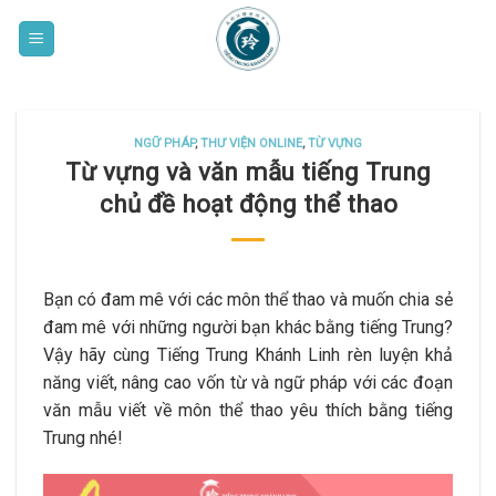
Skip
to
content
NGỮ PHÁP
,
THƯ VIỆN ONLINE
,
TỪ VỰNG
Từ vựng và văn mẫu tiếng Trung
chủ đề hoạt động thể thao
Bạn có đam mê với các môn thể thao và muốn chia sẻ
đam mê với những người bạn khác bằng tiếng Trung?
Vậy hãy cùng Tiếng Trung Khánh Linh rèn luyện khả
năng viết, nâng cao vốn từ và ngữ pháp với các đoạn
văn mẫu viết về môn thể thao yêu thích bằng tiếng
Trung nhé!