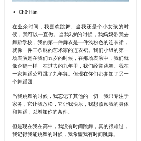
Chữ Hán
在业余时间，我喜欢跳舞。当我还是个小女孩的时
候，我可以一直做。当我3岁的时候，我妈妈带我去
舞蹈学校，我的第一件舞衣是一件浅粉色的连衣裙，
就像一件三条腿的艺术家的连衣裙。我们小组的第一
场表演是在我们五岁的时候，在那场表演中，我们就
像企鹅一样，在过去的九年里，我们经常跳舞。我在
一家舞蹈公司跳了九年舞。但现在你们都参加了另一
个舞蹈团。
当我跳舞的时候，我忘记了其他的一切，我只专注于
家务，它让我放松，它让我快乐，我想照顾我的身体
和舞蹈，以增加你的条件。
但是现在我在高中，我没有时间跳舞，真的很难过，
我记得我能跳舞的时候，我希望我有时间跳舞。