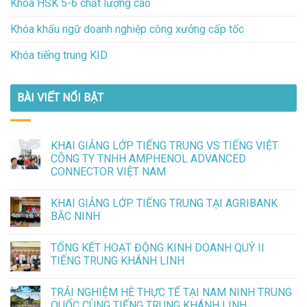
Khóa HSK 5-6 chất lượng cao
Khóa khẩu ngữ doanh nghiệp công xưởng cấp tốc
Khóa tiếng trung KID
BÀI VIẾT NỔI BẬT
KHAI GIẢNG LỚP TIẾNG TRUNG VS TIẾNG VIỆT
CÔNG TY TNHH AMPHENOL ADVANCED
CONNECTOR VIỆT NAM
KHAI GIẢNG LỚP TIẾNG TRUNG TẠI AGRIBANK
BẮC NINH
TỔNG KẾT HOẠT ĐỘNG KINH DOANH QUÝ II
TIẾNG TRUNG KHÁNH LINH
TRẢI NGHIỆM HÈ THỰC TẾ TẠI NAM NINH TRUNG
QUỐC CÙNG TIẾNG TRUNG KHÁNH LINH