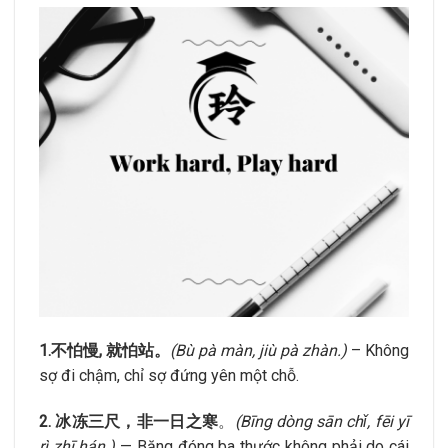
1.不怕慢, 就怕站。
(Bù pà màn, jiù pà zhàn.)
– Không
sợ đi chậm, chỉ sợ đứng yên một chỗ.
2. 冰冻三尺，非一日之寒
。
(Bīng dòng sān chǐ, fēi yī
rì zhī hán.)
— Băng đóng ba thước không phải do cái