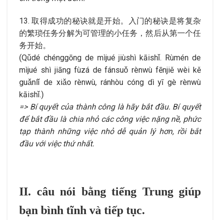
13. 取得成功的秘诀就是开始。入门的秘诀是将复杂
的繁琐任务分解为可管理的小任务，然后从第一个任
务开始。
(Qǔdé chénggōng de mìjué jiùshì kāishǐ. Rùmén de
mìjué shì jiāng fùzá de fánsuǒ rènwù fēnjiě wèi kě
guǎnlǐ de xiǎo rènwù, ránhòu cóng dì yī gè rènwù
kāishǐ.)
=> Bí quyết của thành công là hãy bắt đầu. Bí quyết
để bắt đầu là chia nhỏ các công việc nặng nề, phức
tạp thành những việc nhỏ dễ quản lý hơn, rồi bắt
đầu với việc thứ nhất.
II. câu nói bằng tiếng Trung giúp
bạn bình tĩnh và tiếp tục.