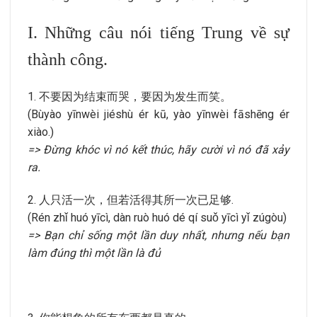
I. Những câu nói tiếng Trung về sự
thành công.
1. 不要因为结束而哭，要因为发生而笑。
(Bùyào yīnwèi jiéshù ér kū, yào yīnwèi fāshēng ér
xiào.)
=> Đừng khóc vì nó kết thúc, hãy cười vì nó đã xảy
ra.
2. 人只活一次，但若活得其所一次已足够.
(Rén zhǐ huó yīcì, dàn ruò huó dé qí suǒ yīcì yǐ zúgòu)
=> Bạn chỉ sống một lần duy nhất, nhưng nếu bạn
làm đúng thì một lần là đủ