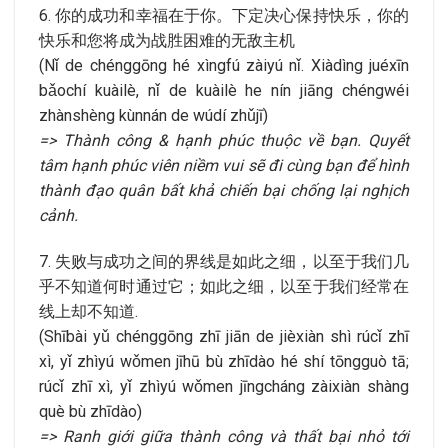
6. 你的成功和幸福在于你。下定决心保持快乐，你的
快乐和您将成为战胜困难的无敌主机
(Nǐ de chénggōng hé xìngfú zàiyú nǐ. Xiàdìng juéxīn
bǎochí kuàilè, nǐ de kuàilè he nín jiāng chéngwéi
zhànshèng kùnnán de wúdí zhǔjī)
=> Thành công & hạnh phúc thuộc về bạn. Quyết
tâm hạnh phúc viên niềm vui sẽ đi cùng bạn để hình
thành đạo quân bất khả chiến bại chống lại nghịch
cảnh.
7. 失败与成功之间的界线是如此之细，以至于我们几
乎不知道何时通过它；如此之细，以至于我们经常在
线上却不知道.
(Shībài yǔ chénggōng zhī jiān de jièxiàn shì rúcǐ zhī
xì, yǐ zhìyú wǒmen jīhū bù zhīdào hé shí tōngguò tā;
rúcǐ zhī xì, yǐ zhìyú wǒmen jīngcháng zàixiàn shàng
què bù zhīdào)
=> Ranh giới giữa thành công và thất bại nhỏ tới