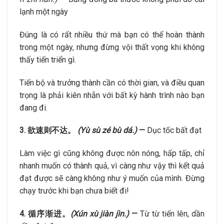
lạnh một ngày
Đúng là có rất nhiều thứ mà bạn có thể hoàn thành
trong một ngày, nhưng đừng vội thất vọng khi không
thấy tiến triển gì.
Tiến bộ và trưởng thành cần có thời gian, và điều quan
trọng là phải kiên nhẫn với bất kỳ hành trình nào bạn
đang đi.
3. 欲速则不达。
(Yù sù zé bù dá.)
—
Dục tốc bất đạt
Làm việc gì cũng không được nôn nóng, hấp tấp, chỉ
nhanh muốn có thành quả, vì càng như vậy thì kết quả
đạt được sẽ càng không như ý muốn của mình. Đừng
chạy trước khi bạn chưa biết đi!
4. 循序渐进。
(Xún xù jiàn jìn.)
—
Từ từ tiến lên, dần