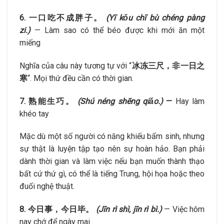
6. 一口吃不成胖子。
(Yī kǒu chī bù chéng pàng
zi.)
— Làm sao có thể béo được khi mới ăn một
miếng
Nghĩa của câu này tương tự với “
冰冻三尺，非一日之
寒
“. Mọi thứ đều cần có thời gian.
7. 熟能生巧。
(Shú néng shēng qiǎo.)
—
Hay làm
khéo tay
Mặc dù một số người có năng khiếu bẩm sinh, nhưng
sự thật là luyện tập tạo nên sự hoàn hảo. Bạn phải
dành thời gian và làm việc nếu bạn muốn thành thạo
bất cứ thứ gì, có thể là tiếng Trung, hội họa hoặc theo
đuổi nghệ thuật.
8.
今日事，今日毕。
(Jīn rì shì, jīn rì bì.)
— Việc hôm
nay chớ để ngày mai.