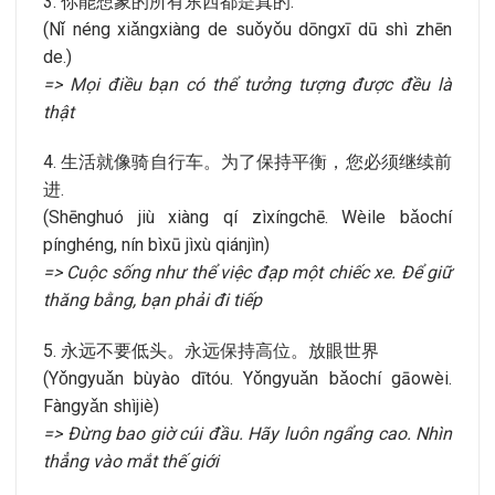
3. 你能想象的所有东西都是真的.
(Nǐ néng xiǎngxiàng de suǒyǒu dōngxī dū shì zhēn
de.)
=> Mọi điều bạn có thể tưởng tượng được đều là
thật
4. 生活就像骑自行车。为了保持平衡，您必须继续前
进.
(Shēnghuó jiù xiàng qí zìxíngchē. Wèile bǎochí
pínghéng, nín bìxū jìxù qiánjìn)
=> Cuộc sống như thể việc đạp một chiếc xe. Để giữ
thăng bằng, bạn phải đi tiếp
5. 永远不要低头。永远保持高位。放眼世界
(Yǒngyuǎn bùyào dītóu. Yǒngyuǎn bǎochí gāowèi.
Fàngyǎn shìjiè)
=> Đừng bao giờ cúi đầu. Hãy luôn ngẩng cao. Nhìn
thẳng vào mắt thế giới