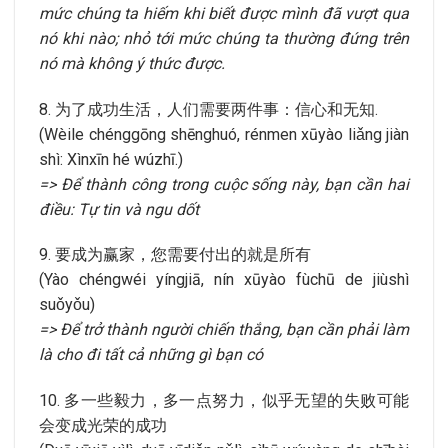
mức chúng ta hiếm khi biết được mình đã vượt qua
nó khi nào; nhỏ tới mức chúng ta thường đứng trên
nó mà không ý thức được.
8. 为了成功生活，人们需要两件事：信心和无知.
(Wèile chénggōng shēnghuó, rénmen xūyào liǎng jiàn
shì: Xìnxīn hé wúzhī.)
=> Để thành công trong cuộc sống này, bạn cần hai
điều: Tự tin và ngu dốt
9. 要成为赢家，您需要付出的就是所有
(Yào chéngwéi yíngjiā, nín xūyào fùchū de jiùshì
suǒyǒu)
=> Để trở thành người chiến thắng, bạn cần phải làm
là cho đi tất cả những gì bạn có
10. 多一些毅力，多一点努力，似乎无望的失败可能
会变成光荣的成功