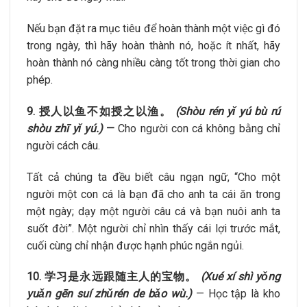
Nếu bạn đặt ra mục tiêu để hoàn thành một việc gì đó
trong ngày, thì hãy hoàn thành nó, hoặc ít nhất, hãy
hoàn thành nó càng nhiều càng tốt trong thời gian cho
phép.
9. 授人以鱼不如授之以渔。
(Shòu rén yǐ yú bù rú
shòu zhī yǐ yú.)
—
Cho người con cá không bằng chỉ
người cách câu.
Tất cả chúng ta đều biết câu ngạn ngữ, “Cho một
người một con cá là bạn đã cho anh ta cái ăn trong
một ngày; dạy một người câu cá và bạn nuôi anh ta
suốt đời”. Một người chỉ nhìn thấy cái lợi trước mắt,
cuối cùng chỉ nhận được hạnh phúc ngắn ngủi.
10. 学习是永远跟随主人的宝物。
(Xué xí shì yǒng
yuǎn gēn suí zhǔrén de bǎo wù.)
— Học tập là kho