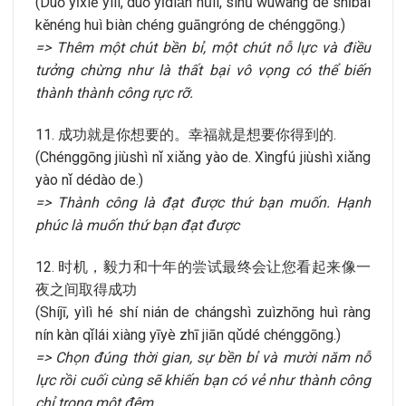
(Duō yīxiē yìlì, duō yīdiǎn nǔlì, sìhū wúwàng de shībài
kěnéng huì biàn chéng guāngróng de chénggōng.)
=> Thêm một chút bền bỉ, một chút nỗ lực và điều
tưởng chừng như là thất bại vô vọng có thể biến
thành thành công rực rỡ.
11. 成功就是你想要的。幸福就是想要你得到的.
(Chénggōng jiùshì nǐ xiǎng yào de. Xìngfú jiùshì xiǎng
yào nǐ dédào de.)
=> Thành công là đạt được thứ bạn muốn. Hạnh
phúc là muốn thứ bạn đạt được
12. 时机，毅力和十年的尝试最终会让您看起来像一
夜之间取得成功
(Shíjī, yìlì hé shí nián de chángshì zuìzhōng huì ràng
nín kàn qǐlái xiàng yīyè zhī jiān qǔdé chénggōng.)
=> Chọn đúng thời gian, sự bền bỉ và mười năm nỗ
lực rồi cuối cùng sẽ khiến bạn có vẻ như thành công
chỉ trong một đêm.