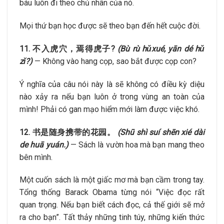
báu luôn đi theo chủ nhân của nó.
Mọi thứ bạn học được sẽ theo bạn đến hết cuộc đời.
11. 不入虎穴，焉得虎子?
(Bù rù hǔxué, yān dé hǔ
z
ǐ?
)
— Không vào hang cọp, sao bắt được cọp con?
Ý nghĩa của câu nói này là sẽ không có điều kỳ diệu
nào xảy ra nếu bạn luôn ở trong vùng an toàn của
mình! Phải có gan mạo hiểm mới làm được việc khó.
12. 书是随身携带的花园。
(Shū shì suí shēn xié dài
de huā yuán.)
— Sách là vườn hoa mà bạn mang theo
bên mình.
Một cuốn sách là một giấc mơ mà bạn cầm trong tay.
Tổng thống Barack Obama từng nói “Việc đọc rất
quan trọng. Nếu bạn biết cách đọc, cả thế giới sẽ mở
ra cho bạn”. Tất thảy những tinh túy, những kiến thức