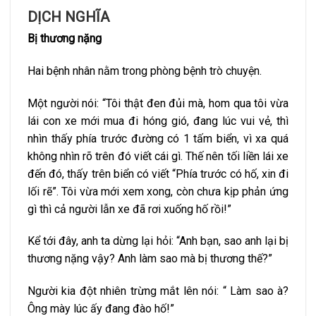
DỊCH NGHĨA
Bị thương nặng
Hai bệnh nhân nằm trong phòng bệnh trò chuyện.
Một người nói: “Tôi thật đen đủi mà, hom qua tôi vừa
lái con xe mới mua đi hóng gió, đang lúc vui vẻ, thì
nhìn thấy phía trước đường có 1 tấm biển, vì xa quá
không nhìn rõ trên đó viết cái gì. Thế nên tối liền lái xe
đến đó, thấy trên biển có viết “Phía trước có hố, xin đi
lối rẽ”. Tôi vừa mới xem xong, còn chưa kịp phản ứng
gì thì cả người lẫn xe đã rơi xuống hố rồi!”
Kể tới đây, anh ta dừng lại hỏi: “Anh bạn, sao anh lại bị
thương nặng vậy? Anh làm sao mà bị thương thế?”
Người kia đột nhiên trừng mắt lên nói: “ Làm sao à?
Ông mày lúc ấy đang đào hố!”