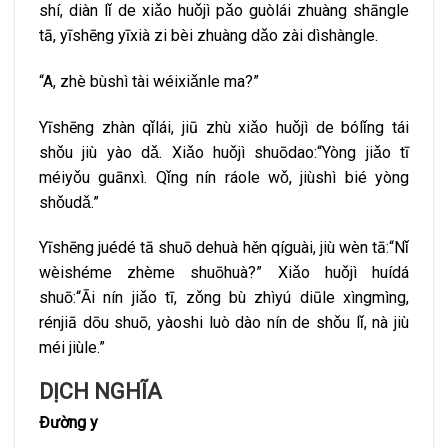
shí, diàn lǐ de xiǎo huǒjì pǎo guòlái zhuàng shāngle
tā, yīshēng yīxià zi bèi zhuàng dǎo zài dìshàngle.
“A, zhè bùshì tài wéixiǎnle ma?”
Yīshēng zhàn qǐlái, jiū zhù xiǎo huǒjì de bólǐng tái
shǒu jiù yào dǎ. Xiǎo huǒjì shuōdao:“Yòng jiǎo tī
méiyǒu guānxì. Qǐng nín ráole wǒ, jiùshì bié yòng
shǒudǎ.”
Yīshēng juédé tā shuō dehuà hěn qíguài, jiù wèn tā:“Nǐ
wèishéme zhème shuōhuà?” Xiǎo huǒjì huídá
shuō:“Āi nín jiǎo tī, zǒng bù zhìyú diūle xìngmìng,
rénjiā dōu shuō, yàoshi luò dào nín de shǒu lǐ, nà jiù
méi jiùle.”
DỊCH NGHĨA
Đường y