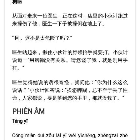
糖医
从面对走来一位医生，正在这时，店里的小伙计跑过
来撞伤了他，医生一下子被撞倒在地上了。
“啊， 这不是太危险了吗？”
医生站起来，揪住小伙计的脖领抬手就要打。小伙计
说道：“用脚踢没有关系。请您饶了我，就是别用手
打。”
医生觉得她说的话很奇怪，就问他：“你为什么这么
说话？”小伙计回答说：“挨您脚踢，总不至于丢了性
命，人家都说，要是落到您的手里，那就没救了。”
PHIÊN ÂM
Táng yī
Cóng miàn duì zǒu lái yī wèi yīshēng, zhèngzài zhè