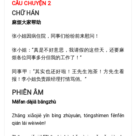
CÂU CHUYỆN 2
CHỮ HÁN
麻烦大家帮助
张小姐因病住院，同事们纷纷前来慰问！
张小姐：“真是不好意思，我请假的这些天，还要麻
烦各位同事多分但我的工作了！”
同事甲：“其实也还好啦！王先生泡茶！方先生看
报！李小姐负责跟经理打情骂俏。”
PHIÊN ÂM
Máfan dàjiā bāngzhù
Zhāng xiǎojiě yīn bìng zhùyuàn, tóngshìmen fēnfēn
qián lái wèiwèn!