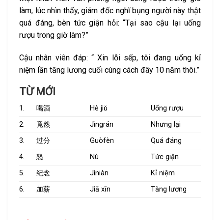
làm, lúc nhìn thấy, giám đốc nghĩ bụng người này thật
quá đáng, bèn tức giận hỏi: “Tại sao cậu lại uống
rượu trong giờ làm?”
Cậu nhân viên đáp: “ Xin lỗi sếp, tôi đang uống kỉ
niệm lần tăng lương cuối cùng cách đây 10 năm thôi.”
TỪ MỚI
1.
喝酒
Hè jiǔ
Uống rượu
2.
竟然
Jìngrán
Nhưng lại
3.
过分
Guòfèn
Quá đáng
4.
怒
Nù
Tức giận
5.
纪念
Jìniàn
Kỉ niệm
6.
加薪
Jiā xīn
Tăng lương