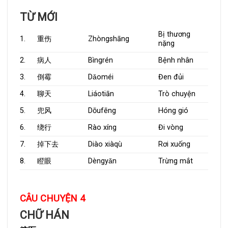
TỪ MỚI
Bị thương
1.
重伤
Zhòngshāng
nặng
2.
病人
Bìngrén
Bệnh nhân
3.
倒霉
Dǎoméi
Đen đủi
4.
聊天
Liáotiān
Trò chuyện
5.
兜风
Dōufēng
Hóng gió
6.
绕行
Rào xíng
Đi vòng
7.
掉下去
Diào xiàqù
Rơi xuống
8.
瞪眼
Dèngyǎn
Trừng mắt
CÂU CHUYỆN 4
CHỮ HÁN