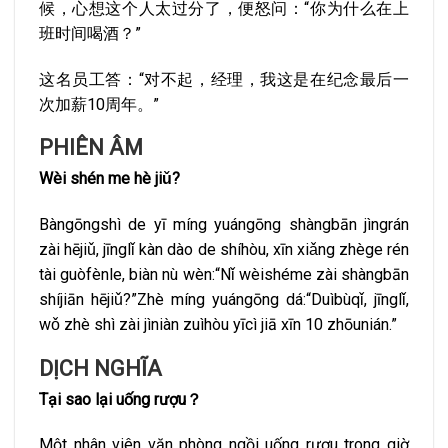
候，心想这个人太过分了，便怒问：“你为什么在上
班时间喝酒？”
这名员工答：“对不起，经理，我这是在纪念最后一
次加薪10周年。”
PHIÊN ÂM
Wèi shén me hè jiǔ?
Bàngōngshì de yī míng yuángōng shàngbān jìngrán
zài hējiǔ, jīnglǐ kàn dào de shíhòu, xīn xiǎng zhège rén
tài guòfènle, biàn nù wèn:“Nǐ wèishéme zài shàngbān
shíjiān hējiǔ?”Zhè míng yuángōng dá:“Duìbùqǐ, jīnglǐ,
wǒ zhè shì zài jìniàn zuìhòu yīcì jiā xīn 10 zhōunián.”
DỊCH NGHĨA
Tại sao lại uống rượu？
Một nhân viên văn phòng ngồi uống rượu trong giờ