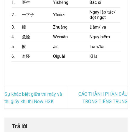
1.
医生
Yīshēng
Bác sĩ
Ngay lập tức/
2.
一下子
Yīxiàzi
đột ngột
3.
撞
Zhuàng
Đâm/ va
4.
危险
Wéixiǎn
Nguy hiểm
5.
揪
Jiū
Túm/lôi
6.
奇怪
Qíguài
Kì lạ
Sự khác biệt giữa thi máy và
CÁC THÀNH PHẦN CÂU
thi giấy khi thi New HSK
TRONG TIẾNG TRUNG
Trả lời