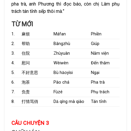
pha trà, anh Phương thì đọc báo, còn chị Lâm phụ
trách tán tỉnh sếp thôi mà.”
TỪ MỚI
1.
麻烦
Máfan
Phiền
2.
帮助
Bāngzhù
Giúp
3.
住院
Zhùyuàn
Nằm viện
4.
慰问
Wèiwèn
Đến thăm
5.
不好意思
Bù hǎoyìsi
Ngại
6.
泡茶
Pào chá
Pha trà
7.
负责
Fùzé
Phụ trách
8.
打情骂俏
Dǎ qíng mà qiào
Tán tỉnh
CÂU CHUYỆN 3