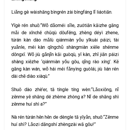
Liǎng gè wàishāng bìngrén zài bìngfáng lǐ liáotiān.
Yīgè rén shuō:“Wǒ dǎoméi sǐle, zuótiān kāizhe gāng
mǎi de xīnchē chūqù dōufēng, zhèng déyì zhene,
túrán kàn dào mǎlù qiánmiàn yǒu yīkuài páizi, tài
yuǎnle, méi kàn qīngchǔ shàngmiàn xiěle shénme
dōngxī. Wǒ jiù gǎnjǐn kāi guòqù, yī kàn, zhī jiān páizi
shàng xiězhe ‘qiánmiàn yǒu gōu, qǐng rào xíng’. Kě
gāng kàn wán, wǒ hái méi fǎnyìng guòlái, jiù lián rén
dài chē diào xiàqù.”
Shuō dào zhè’er, tā tíngle tíng wèn:“Lǎoxiōng, nǐ
zěnme yě shāng dé zhème zhòng a? Nǐ de shāng shì
zěnme huí shì a?”
Nà rén túrán hěn hěn de dèngle tā yīyǎn, shuō:“Zěnme
huí shì? Lǎozi dāngshí zhèngzài wā gōu!”