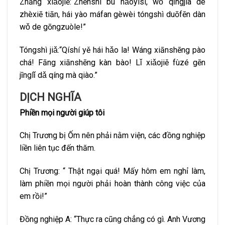
Zhāng xiǎojiě:“Zhēnshi bù hǎoyìsi, wǒ qǐngjià de
zhèxiē tiān, hái yào máfan gèwèi tóngshì duōfēn dàn
wǒ de gōngzuòle!”
Tóngshì jiǎ:“Qíshí yě hái hǎo la! Wáng xiānshēng pào
chá! Fāng xiānshēng kàn bào! Lǐ xiǎojiě fùzé gēn
jīnglǐ dǎ qíng mà qiào.”
DỊCH NGHĨA
Phiền mọi người giúp tôi
Chị Trương bị Ốm nên phải nằm viện, các đồng nghiệp
liền liên tục đến thăm.
Chị Trương: “ Thật ngại quá! Mấy hôm em nghỉ làm,
làm phiền mọi người phải hoàn thành công việc của
em rồi!”
Đồng nghiệp A: “Thực ra cũng chẳng có gì. Anh Vương