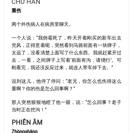
CHỮ HÁN
重伤
两个外伤病人在病房里聊天。
一个人说：“我倒霉死了，昨天开着刚买的新车出去
兜风，正得意着呢，突然看到马路前面有一块牌子，
太远了，没看清楚上面写了什么东西。我就赶紧开过
去，一看，之间牌子上写着‘前面有沟，请绕行’。可
刚看完，我还没反应过来，就连人带车掉下去。”
说到这儿，他停了停问：“老兄，你怎么也伤得这么
重啊？你的伤是怎么回事啊？”
那人突然狠狠地瞪了他一眼，说：“怎么回事？老子
当时正在挖沟！”
PHIÊN ÂM
Zhòngshāng