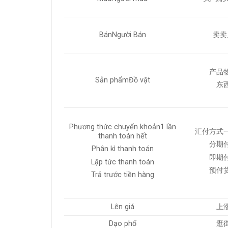
BánNgười Bán
卖卖
产品
Sản phẩmĐồ vật
东
Phương thức chuyển khoản1 lần
汇付方式
thanh toán hết
分期
Phân kì thanh toán
即期
Lập tức thanh toán
预付
Trả trước tiền hàng
Lên giá
上
Dạo phố
逛