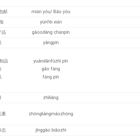
 包邮
miǎn yóu/ Bāo yóu
险
yùnfèi xiǎn
产品
gāoodàng chǎnpǐn
品
yàngpǐn
制品
yuándānfùzhì pǐn
仿
gāo fǎng
品
fǎng pǐn
量
zhìliàng
毛重
zhòngliàngmáozhòng
标志
jǐnggào biāozhì