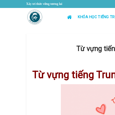
Skip
Xây tri thức vững tương lai
to
content
KHÓA HỌC TIẾNG T
Từ vựng tiế
Từ vựng tiếng Tr