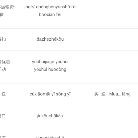
本运输费
jiàgé/ chéngběnyùnshū fèi
费
bǎoxiǎn fèi
折扣
dǎzhézhékòu
格优惠
yōuhuìjiàgé yōuhuì
活动
yōuhuì huódòng
一送一
cùxiāomǎi yī sòng yī
买…送….Mua….tặng..
出口
jìnkǒuchūkǒu
逆差
shùnchānìchā