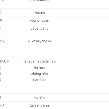
共
yīgòng
券
yōuhuì quàn
装
bāozhuāng
样式
kuǎnshìyàngshì
特大号
tè tèdà hàotèdà hào
号
dà hào
号
zhōng hào
号
xiǎo hào
输
yùnshū
还价
tǎojiàhuánjià