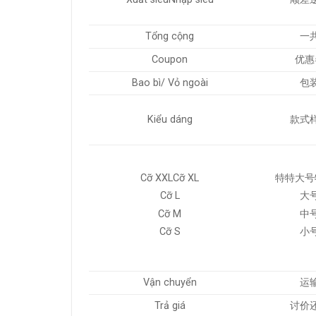
Tổng cộng
一
Coupon
优惠
Bao bì/ Vỏ ngoài
包
Kiểu dáng
款式
Cỡ XXLCỡ XL
特特大号
Cỡ L
大
Cỡ M
中
Cỡ S
小
Vận chuyển
运
Trả giá
讨价