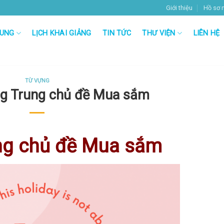
Giới thiệu
Hồ sơ 
RUNG
LỊCH KHAI GIẢNG
TIN TỨC
THƯ VIỆN
LIÊN HỆ
TỪ VỰNG
ng Trung chủ đề Mua sắm
ung chủ đề Mua sắm