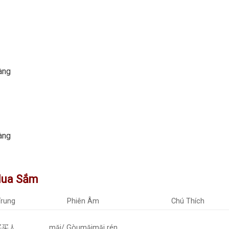
àng
àng
Mua Sắm
Trung
Phiên Âm
Chú Thích
买买人
mǎi/ Gòumǎimǎi rén