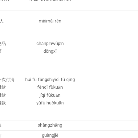
人
màimài rén
物品
chǎnpǐnwùpǐn
西
dōngxī
一次付清
huì fù fāngshìyīcì fù qīng
付款
fēnqī fùkuǎn
付款
jíqī fùkuǎn
货款
yùfù huòkuǎn
涨
shàngzhǎng
街
guàngjiē