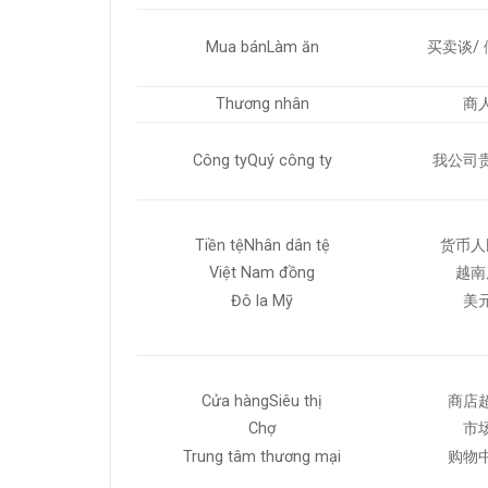
Mua bánLàm ăn
买卖谈/
Thương nhân
商
Công tyQuý công ty
我公司
Tiền tệNhân dân tệ
货币人
Việt Nam đồng
越南
Đô la Mỹ
美
Cửa hàngSiêu thị
商店
Chợ
市
Trung tâm thương mại
购物