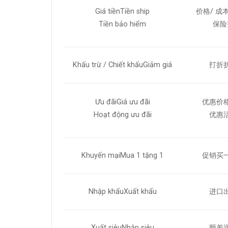
Giá tiềnTiền ship
价格/ 成
Tiền bảo hiểm
保险
Khấu trừ / Chiết khấuGiảm giá
打折
Ưu đãiGiá ưu đãi
优惠价
Hoạt động ưu đãi
优惠
Khuyến mạiMua 1 tặng 1
促销买
Nhập khẩuXuất khẩu
进口
Xuất siêuNhập siêu
顺差