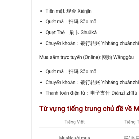
Tiền mặt: 现金 Xiànjīn
Quét mã：扫码 Sǎo mǎ
Quẹt Thẻ：刷卡 Shuākǎ
Chuyển khoản：银行转账 Yínháng zhuǎnzh
Mua sắm trực tuyến (Online): 网购 Wǎnggòu
Quét mã：扫码 Sǎo mǎ
Chuyển khoản：银行转账 Yínháng zhuǎnzh
Thanh toán điện tử：电子支付 Diànzǐ zhīfù
Từ vựng tiếng trung chủ đề về 
Tiếng Việt
Tiếng 
MuaNgười mua
买/ 购