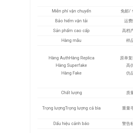
Miễn phí vận chuyển
免邮/
Bảo hiểm vận tải
运费
Sản phẩm cao cấp
高档
Hàng mẫu
样
Hàng AuthHàng Replica
原单复
Hàng Superfake
高
Hàng Fake
仿
Chất lượng
质
Trọng lượngTrọng lượng cả bìa
重量
Dấu hiệu cảnh báo
警告