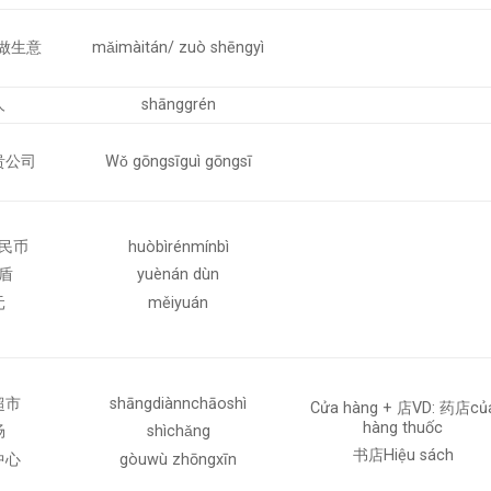
 做生意
mǎimàitán/ zuò shēngyì
人
shānggrén
贵公司
Wǒ gōngsīguì gōngsī
民币
huòbìrénmínbì
盾
yuènán dùn
元
měiyuán
超市
shāngdiànnchāoshì
Cửa hàng + 店VD: 药店củ
hàng thuốc
场
shìchǎng
书店Hiệu sách
中心
gòuwù zhōngxīn