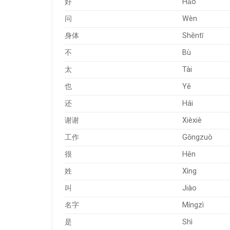
好
Hǎo
问
Wèn
身体
Shēntǐ
不
Bù
太
Tài
也
Yě
还
Hái
谢谢
Xièxiè
工作
Gōngzuò
很
Hěn
姓
Xìng
叫
Jiào
名字
Míngzì
是
Shì