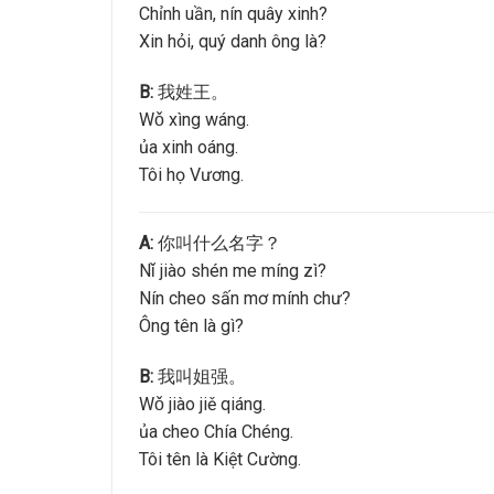
Chỉnh uần, nín quây xinh?
Xin hỏi, quý danh ông là?
B:
我姓王。
Wǒ xìng wáng.
ủa xinh oáng.
Tôi họ Vương.
A:
你叫什么名字？
Nǐ jiào shén me míng zì?
Nín cheo sấn mơ mính chư?
Ông tên là gì?
B:
我叫姐强。
Wǒ jiào jiě qiáng.
ủa cheo Chía Chéng.
Tôi tên là Kiệt Cường.