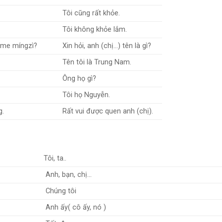
Tôi cũng rất khỏe.
Tôi không khỏe lắm.
énme míngzì?
Xin hỏi, anh (chị…) tên là gì?
Tên tôi là Trung Nam.
Ông họ gì?
Tôi họ Nguyễn.
g.
Rất vui được quen anh (chị).
Tôi, ta..
Anh, bạn, chị…
Chúng tôi
Anh ấy( cô ấy, nó )