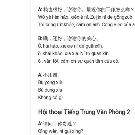
A:
我也很好，谢谢你。最近你的工作怎么样？
Wǒ yě hěn hǎo, xièxiè nǐ. Zuìjìn nǐ de gōngzu
Tôi cũng rất khỏe, cám ơn anh. Công việc của 
B:
哦，还好，谢谢你的关心。
Ó, hái hǎo, xièxie nǐ de guānxīn.
ồ, khái khảo, xia xia. Nỉ tơ quan xin.
ồ , vẫn tốt, cẩm ơn sự quân tâm của cô.
A:
不用谢。
Bù yòng xiè.
Bú dung xìa
Không có gì.
Hội thoại Tiếng Trung Văn Phòng 2
A:
请问，你贵姓？
Qǐng wèn, nǐ guì xìng?