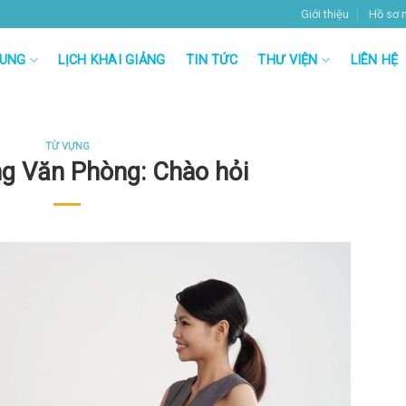
Giới thiệu
Hồ sơ 
RUNG
LỊCH KHAI GIẢNG
TIN TỨC
THƯ VIỆN
LIÊN HỆ
TỪ VỰNG
ng Văn Phòng: Chào hỏi