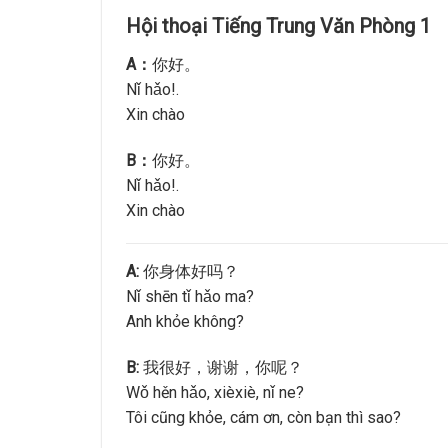
Hội thoại Tiếng Trung Văn Phòng 1
A：
你好。
Nǐ hǎo!.
Xin chào
B：
你好。
Nǐ hǎo!.
Xin chào
A:
你身体好吗？
Nǐ shēn tǐ hǎo ma?
Anh khỏe không?
B:
我很好，谢谢，你呢？
Wǒ hěn hǎo, xièxiè, nǐ ne?
Tôi cũng khỏe, cám ơn, còn bạn thì sao?