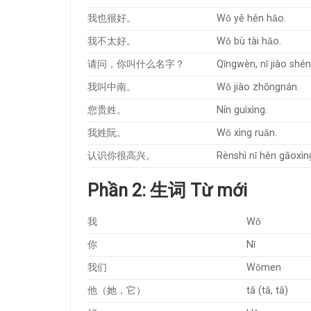
我也很好。
Wǒ yě hěn hǎo.
我不太好。
Wǒ bù tài hǎo.
请问，你叫什么名字？
Qǐngwèn, nǐ jiào sh
我叫中南。
Wǒ jiào zhōngnán.
您贵姓。
Nín guìxìng.
我姓阮。
Wǒ xìng ruǎn.
认识你很高兴。
Rènshì nǐ hěn gāoxìn
Phần 2: 生词 T
ừ mới
我
Wǒ
你
Nǐ
我们
Wǒmen
他（她，它）
tā (tā, tā)