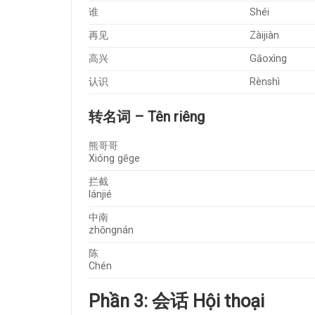
谁
Shéi
再见
Zàijiàn
高兴
Gāoxìng
认识
Rènshì
转名词 – Tên riêng
熊哥哥
Xióng gēge
拦截
lánjié
中南
zhōngnán
陈
Chén
Phần 3: 会话 Hội thoại