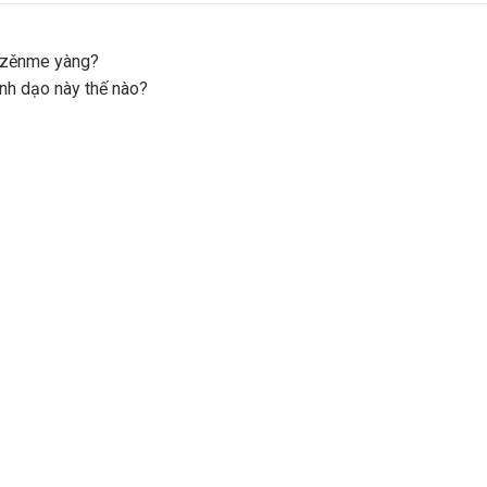
ò zěnme yàng?
anh dạo này thế nào?