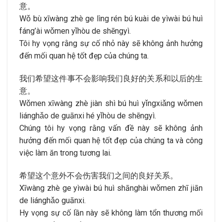
意。
Wǒ bù xīwàng zhè ge lìng rén bú kuài de yìwài bú huì
fáng’ài wǒmen yǐhòu de shēngyì.
Tôi hy vọng rằng sự cố nhỏ này sẽ không ảnh hưởng
đến mối quan hệ tốt đẹp của chúng ta.
我们希望这件事不会影响我们良好的关系和以后的生
意。
Wǒmen xīwàng zhè jiàn shì bú huì yǐngxiǎng wǒmen
liánghǎo de guānxi hé yǐhòu de shēngyì.
Chúng tôi hy vọng rằng vấn đề này sẽ không ảnh
hưởng đến mối quan hệ tốt đẹp của chúng ta và công
việc làm ăn trong tương lai.
希望这个意外不会伤害我们之间的良好关系。
Xīwàng zhè ge yìwài bú huì shānghài wǒmen zhī jiān
de liánghǎo guānxi.
Hy vọng sự cố lần này sẽ không làm tổn thương mối