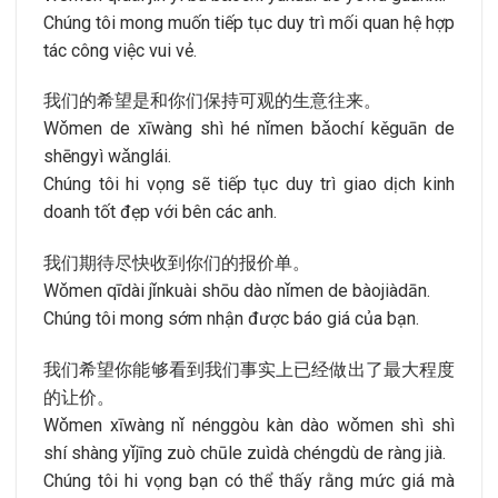
Chúng tôi mong muốn tiếp tục duy trì mối quan hệ hợp
tác công việc vui vẻ.
我们的希望是和你们保持可观的生意往来。
Wǒmen de xīwàng shì hé nǐmen bǎochí kěguān de
shēngyì wǎnglái.
Chúng tôi hi vọng sẽ tiếp tục duy trì giao dịch kinh
doanh tốt đẹp với bên các anh.
我们期待尽快收到你们的报价单。
Wǒmen qīdài jǐnkuài shōu dào nǐmen de bàojiàdān.
Chúng tôi mong sớm nhận được báo giá của bạn.
我们希望你能够看到我们事实上已经做出了最大程度
的让价。
Wǒmen xīwàng nǐ nénggòu kàn dào wǒmen shì shì
shí shàng yǐjīng zuò chūle zuìdà chéngdù de ràng jià.
Chúng tôi hi vọng bạn có thể thấy rằng mức giá mà