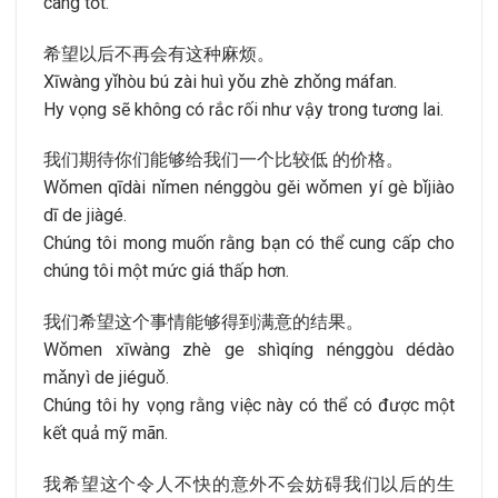
càng tốt.
希望以后不再会有这种麻烦。
Xīwàng yǐhòu bú zài huì yǒu zhè zhǒng máfan.
Hy vọng sẽ không có rắc rối như vậy trong tương lai.
我们期待你们能够给我们一个比较低 的价格。
Wǒmen qīdài nǐmen nénggòu gěi wǒmen yí gè bǐjiào
dī de jiàgé.
Chúng tôi mong muốn rằng bạn có thể cung cấp cho
chúng tôi một mức giá thấp hơn.
我们希望这个事情能够得到满意的结果。
Wǒmen xīwàng zhè ge shìqíng nénggòu dédào
mǎnyì de jiéguǒ.
Chúng tôi hy vọng rằng việc này có thể có được một
kết quả mỹ mãn.
我希望这个令人不快的意外不会妨碍我们以后的生