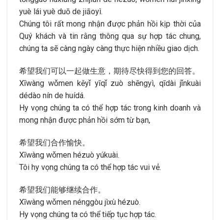
yuè lái yuè duō de jiāoyì.
Chúng tôi rất mong nhận được phản hồi kịp thời của
Quý khách và tin rằng thông qua sự hợp tác chung,
chúng ta sẽ càng ngày càng thực hiện nhiều giao dịch.
希望我们可以一起做生意，期待尽快得到您的回答。
Xīwàng wǒmen kěyǐ yīqǐ zuò shēngyì, qīdài jǐnkuài
dédào nín de huídá.
Hy vọng chúng ta có thể hợp tác trong kinh doanh và
mong nhận được phản hồi sớm từ bạn,
希望我们合作愉快。
Xīwàng wǒmen hézuò yúkuài.
Tôi hy vọng chúng ta có thể hợp tác vui vẻ.
希望我们能够继续合作。
Xīwàng wǒmen nénggòu jìxù hézuò.
Hy vọng chúng ta có thể tiếp tục hợp tác.