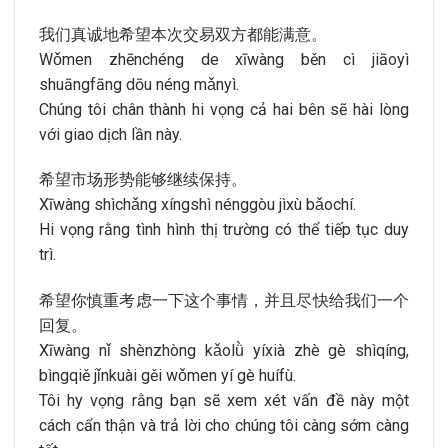
我们真诚地希望本次交易双方都能满意。
Wǒmen zhēnchéng de xīwàng běn cì jiāoyì
shuāngfāng dōu néng mǎnyì.
Chúng tôi chân thành hi vọng cả hai bên sẽ hài lòng
với giao dịch lần này.
希望市场形势能够继续保持。
Xīwàng shìchǎng xíngshì nénggòu jìxù bǎochí.
Hi vọng rằng tình hình thị trường có thể tiếp tục duy
trì.
希望你慎重考虑一下这个事情，并且尽快给我们一个
回复。
Xīwàng nǐ shènzhòng kǎolǜ yíxià zhè gè shìqíng,
bìngqiě jǐnkuài gěi wǒmen yí gè huífù.
Tôi hy vọng rằng bạn sẽ xem xét vấn đề này một
cách cẩn thận và trả lời cho chúng tôi càng sớm càng