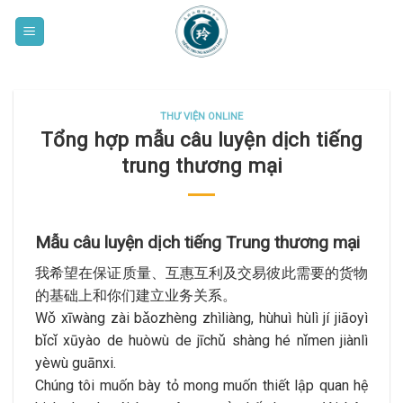
Skip
to
content
THƯ VIỆN ONLINE
Tổng hợp mẫu câu luyện dịch tiếng
trung thương mại
Mẫu câu luyện dịch tiếng Trung thương mại
我希望在保证质量、互惠互利及交易彼此需要的货物
的基础上和你们建立业务关系。
Wǒ xīwàng zài bǎozhèng zhìliàng, hùhuì hùlì jí jiāoyì
bǐcǐ xūyào de huòwù de jīchǔ shàng hé nǐmen jiànlì
yèwù guānxi.
Chúng tôi muốn bày tỏ mong muốn thiết lập quan hệ