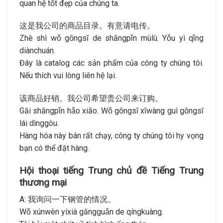
quan hệ tốt đẹp của chúng ta.
这是我公司的商品目录。有意请电传。
Zhè shì wǒ gōngsī de shāngpǐn mùlù. Yǒu yì qǐng
diànchuán.
Đây là catalog các sản phẩm của công ty chúng tôi.
Nếu thích vui lòng liên hệ lại.
该商品好销。我公司希望贵公司来订购。
Gāi shāngpǐn hǎo xiāo. Wǒ gōngsī xīwàng guì gōngsī
lái dìnggòu.
Hàng hóa này bán rất chạy, công ty chúng tôi hy vọng
bạn có thể đặt hàng.
Hội thoại tiếng Trung chủ đề Tiếng Trung
thương mại
A: 我询问一下钢管的情况。
Wǒ xúnwèn yíxià gāngguǎn de qíngkuàng.