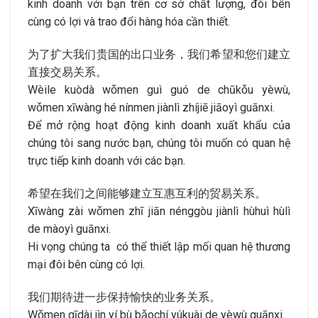
kinh doanh với bạn trên cơ sở chất lượng, đôi bên
cùng có lợi và trao đổi hàng hóa cần thiết.
为了扩大我们贵国的出口业务，我们希望和您们建立
直接交易关系。
Wèile kuòdà wǒmen guì guó de chūkǒu yèwù,
wǒmen xīwàng hé nínmen jiànlì zhíjiē jiāoyì guānxi.
Để mở rộng hoạt động kinh doanh xuất khẩu của
chúng tôi sang nước bạn, chúng tôi muốn có quan hệ
trực tiếp kinh doanh với các bạn.
希望在我们之间能够建立互惠互利的贸易关系。
Xīwàng zài wǒmen zhī jiān nénggòu jiànlì hùhuì hùlì
de màoyì guānxi.
Hi vọng chúng ta có thể thiết lập mối quan hệ thương
mại đôi bên cùng có lợi.
我们期待进一步保持愉快的业务关系。
Wǒmen qīdài jìn yí bù bǎochí yúkuài de yèwù guānxi.