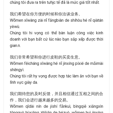
chúng tôi đưa ra trên tưhjc tế đã là mức giá tốt nhất.
我们希望在你方便的时候和你洽谈业务。
Wǒmen xīwàng zài nǐ fāngbiàn de shíhòu hé nǐ qiàtán
yèwù.
Chúng tôi hi vọng có thể bàn luận công việc kinh
doanh với bạn bất cứ lúc nào bạn sắp xếp được thời
gian.n.
我们非常希望和你进行皮鞋的买卖生意。
Wǒmen fēicháng xīwàng hé nǐ jìnxíng píxié de mǎimài
shēngyì.
Chúng tôi rất hy vọng được hợp tác làm ăn với bạn về
lĩnh vực giày da.
我们期待您的及时反馈，并且相信通过互相之间的合
作，我们会进行越来越多的交易。
Wǒmen qīdài nín de jíshí fǎnkuì, bìngqiě xiāngxìn
tōngguò hùxiāng zhījiān de hézuò, wǒmen huì jìnxíng