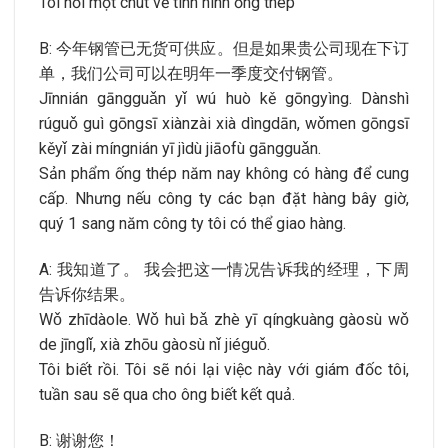
Tôi hỏi một chút về tình hình ống thép
B: 今年钢管已无货可供应。但是如果贵公司现在下订
单，我们公司可以在明年一季度交付钢管。
Jīnnián gāngguǎn yǐ wú huò kě gōngyìng. Dànshì
rúguǒ guì gōngsī xiànzài xià dìngdān, wǒmen gōngsī
kěyǐ zài míngnián yī jìdù jiāofù gāngguǎn.
Sản phẩm ống thép năm nay không có hàng để cung
cấp. Nhưng nếu công ty các bạn đặt hàng bây giờ,
quý 1 sang năm công ty tôi có thể giao hàng.
A: 我知道了。 我会把这一情况告诉我的经理，下周
告诉你结果。
Wǒ zhīdàole. Wǒ huì bǎ zhè yī qíngkuàng gàosù wǒ
de jīnglǐ, xià zhōu gàosù nǐ jiéguǒ.
Tôi biết rồi. Tôi sẽ nói lại việc này với giám đốc tôi,
tuần sau sẽ qua cho ông biết kết quả.
B: 谢谢您！