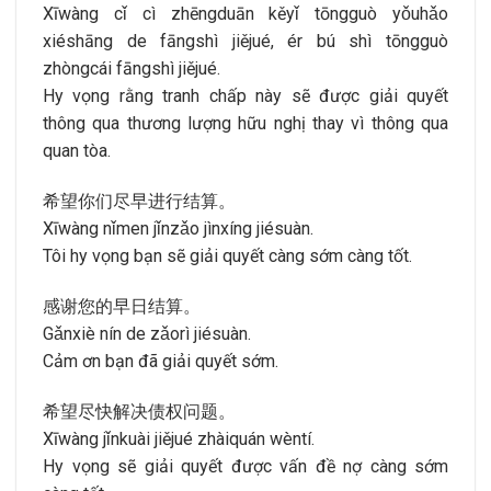
Xīwàng cǐ cì zhēngduān kěyǐ tōngguò yǒuhǎo
xiéshāng de fāngshì jiějué, ér bú shì tōngguò
zhòngcái fāngshì jiějué.
Hy vọng rằng tranh chấp này sẽ được giải quyết
thông qua thương lượng hữu nghị thay vì thông qua
quan tòa.
希望你们尽早进行结算。
Xīwàng nǐmen jǐnzǎo jìnxíng jiésuàn.
Tôi hy vọng bạn sẽ giải quyết càng sớm càng tốt.
感谢您的早日结算。
Gǎnxiè nín de zǎorì jiésuàn.
Cảm ơn bạn đã giải quyết sớm.
希望尽快解决债权问题。
Xīwàng jǐnkuài jiějué zhàiquán wèntí.
Hy vọng sẽ giải quyết được vấn đề nợ càng sớm